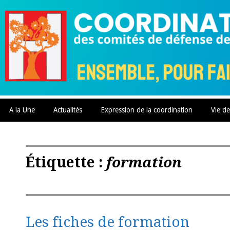
Skip
to
content
A la Une
Actualités
Expression de la coordination
Vie de
Étiquette :
formation
Les fiches de formation