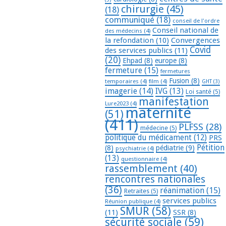
chirurgie
(45)
(18)
communiqué
(18)
conseil de l'ordre
Conseil national de
des médecins
(4)
la refondation
(10)
Convergences
Covid
des services publics
(11)
(20)
Ehpad
(8)
europe
(8)
fermeture
(15)
fermetures
Fusion
(8)
temporaires
(4)
film
(4)
GHT
(3)
imagerie
(14)
IVG
(13)
Loi santé
(5)
manifestation
Lure2023
(4)
maternité
(51)
(411)
PLFSS
(28)
médecine
(5)
politique du médicament
(12)
PRS
Pétition
(8)
pédiatrie
(9)
psychiatrie
(4)
(13)
questionnaire
(4)
rassemblement
(40)
rencontres nationales
(36)
réanimation
(15)
Retraites
(5)
services publics
Réunion publique
(4)
SMUR
(58)
(11)
SSR
(8)
sécurité sociale
(59)