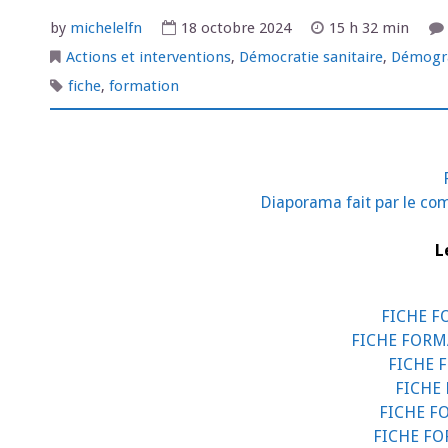
by
michelelfn
18 octobre 2024
15 h 32 min
Actions et interventions
,
Démocratie sanitaire
,
Démogra
fiche
,
formation
Diaporama fait par le co
L
FICHE FO
FICHE FORMA
FICHE 
FICHE 
FICHE FO
FICHE FO