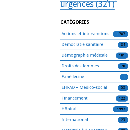
urgences
(321)
CATÉGORIES
Actions et interventions
1 787
Démocratie sanitaire
84
Démographie médicale
101
Droits des femmes
20
E.médecine
1
EHPAD – Médico-social
53
Financement
122
Hôpital
2 997
International
23