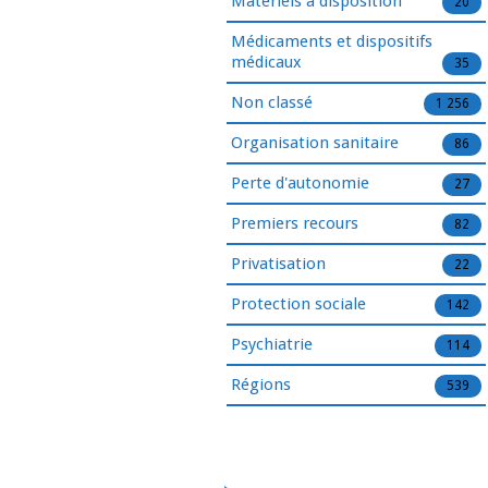
Matériels à disposition
20
Médicaments et dispositifs
médicaux
35
Non classé
1 256
Organisation sanitaire
86
Perte d'autonomie
27
Premiers recours
82
Privatisation
22
Protection sociale
142
Psychiatrie
114
Régions
539