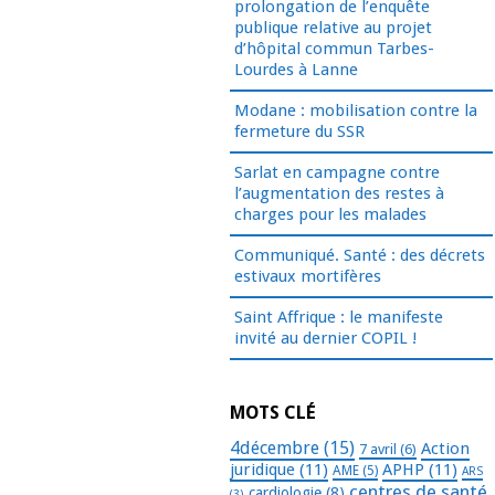
prolongation de l’enquête
publique relative au projet
d’hôpital commun Tarbes-
Lourdes à Lanne
Modane : mobilisation contre la
fermeture du SSR
Sarlat en campagne contre
l’augmentation des restes à
charges pour les malades
Communiqué. Santé : des décrets
estivaux mortifères
Saint Affrique : le manifeste
invité au dernier COPIL !
MOTS CLÉ
4décembre
(15)
Action
7 avril
(6)
juridique
(11)
APHP
(11)
AME
(5)
ARS
centres de santé
cardiologie
(8)
(3)