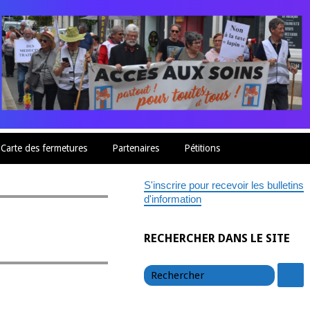
Carte des fermetures
Partenaires
Pétitions
S'inscrire pour recevoir les bulletins
d'information
RECHERCHER DANS LE SITE
chercher
c