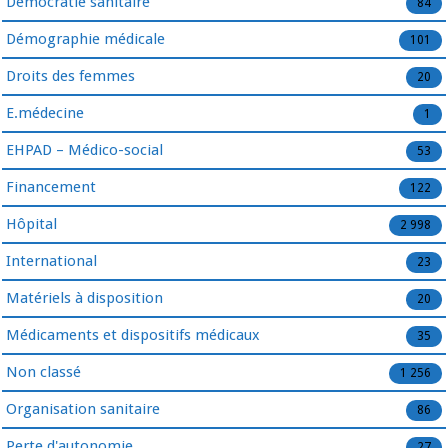
Démocratie sanitaire
84
Démographie médicale
101
Droits des femmes
20
E.médecine
1
EHPAD – Médico-social
53
Financement
122
Hôpital
2 998
International
23
Matériels à disposition
20
Médicaments et dispositifs médicaux
35
Non classé
1 256
Organisation sanitaire
86
Perte d'autonomie
27