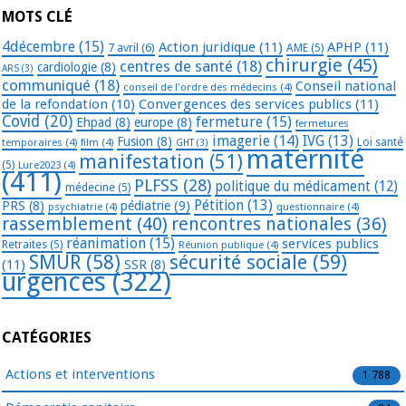
MOTS CLÉ
4décembre
(15)
Action juridique
(11)
APHP
(11)
7 avril
(6)
AME
(5)
chirurgie
(45)
centres de santé
(18)
cardiologie
(8)
ARS
(3)
communiqué
(18)
Conseil national
conseil de l'ordre des médecins
(4)
de la refondation
(10)
Convergences des services publics
(11)
Covid
(20)
fermeture
(15)
Ehpad
(8)
europe
(8)
fermetures
imagerie
(14)
IVG
(13)
Fusion
(8)
temporaires
(4)
film
(4)
Loi santé
GHT
(3)
maternité
manifestation
(51)
(5)
Lure2023
(4)
(411)
PLFSS
(28)
politique du médicament
(12)
médecine
(5)
Pétition
(13)
PRS
(8)
pédiatrie
(9)
psychiatrie
(4)
questionnaire
(4)
rassemblement
(40)
rencontres nationales
(36)
réanimation
(15)
services publics
Retraites
(5)
Réunion publique
(4)
SMUR
(58)
sécurité sociale
(59)
(11)
SSR
(8)
urgences
(322)
CATÉGORIES
Actions et interventions
1 788