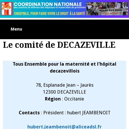
Skip
to
content
Menu
Le comité de DECAZEVILLE
Tous Ensemble pour la maternité et l'hôpital
decazevillois
78, Esplanade Jean – Jaurès
12300 DECAZEVILLE
Région
: Occitanie
Contacts
: Président : hubert JEAMBENOIT
hubert.jeambenoit@aliceadsl.fr