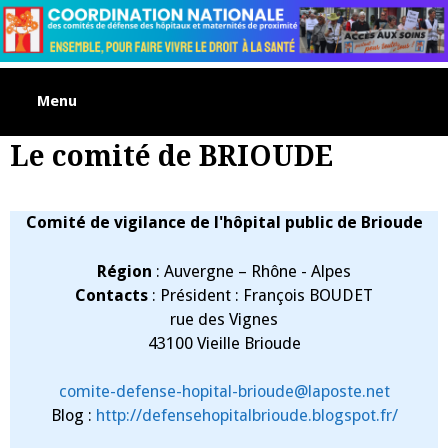
Skip
to
content
Menu
Le comité de BRIOUDE
Comité de vigilance de l'hôpital public de Brioude
Région
: Auvergne – Rhône - Alpes
Contacts
: Président : François BOUDET
rue des Vignes
43100 Vieille Brioude
comite-defense-hopital-brioude@laposte.net
Blog :
http://defensehopitalbrioude.blogspot.fr/