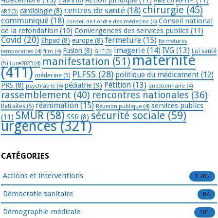
7 avril
(6)
AME
(5)
chirurgie
(45)
centres de santé
(18)
cardiologie
(8)
ARS
(3)
communiqué
(18)
Conseil national
conseil de l'ordre des médecins
(4)
de la refondation
(10)
Convergences des services publics
(11)
Covid
(20)
fermeture
(15)
Ehpad
(8)
europe
(8)
fermetures
imagerie
(14)
IVG
(13)
Fusion
(8)
temporaires
(4)
film
(4)
Loi santé
GHT
(3)
maternité
manifestation
(51)
(5)
Lure2023
(4)
(411)
PLFSS
(28)
politique du médicament
(12)
médecine
(5)
Pétition
(13)
PRS
(8)
pédiatrie
(9)
psychiatrie
(4)
questionnaire
(4)
rassemblement
(40)
rencontres nationales
(36)
réanimation
(15)
services publics
Retraites
(5)
Réunion publique
(4)
SMUR
(58)
sécurité sociale
(59)
(11)
SSR
(8)
urgences
(321)
CATÉGORIES
Actions et interventions
1 787
Démocratie sanitaire
84
Démographie médicale
101