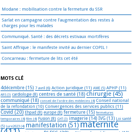
Modane : mobilisation contre la fermeture du SSR
Sarlat en campagne contre l’augmentation des restes à
charges pour les malades
Communiqué. Santé : des décrets estivaux mortifères
Saint Affrique : le manifeste invité au dernier COPIL !
Concarneau : fermeture de lits cet été
MOTS CLÉ
4décembre
(15)
Action juridique
(11)
APHP
(11)
7 avril
(6)
AME
(5)
chirurgie
(45)
centres de santé
(18)
cardiologie
(8)
ARS
(3)
communiqué
(18)
Conseil national
conseil de l'ordre des médecins
(4)
de la refondation
(10)
Convergences des services publics
(11)
Covid
(20)
fermeture
(15)
Ehpad
(8)
europe
(8)
fermetures
imagerie
(14)
IVG
(13)
Fusion
(8)
temporaires
(4)
film
(4)
Loi santé
GHT
(3)
maternité
manifestation
(51)
(5)
Lure2023
(4)
(411)