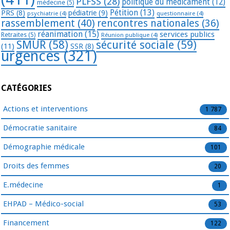
PLFSS
(28)
politique du médicament
(12)
médecine
(5)
Pétition
(13)
PRS
(8)
pédiatrie
(9)
psychiatrie
(4)
questionnaire
(4)
rassemblement
(40)
rencontres nationales
(36)
réanimation
(15)
services publics
Retraites
(5)
Réunion publique
(4)
SMUR
(58)
sécurité sociale
(59)
(11)
SSR
(8)
urgences
(321)
CATÉGORIES
Actions et interventions
1 787
Démocratie sanitaire
84
Démographie médicale
101
Droits des femmes
20
E.médecine
1
EHPAD – Médico-social
53
Financement
122