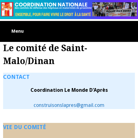
Skip
to
content
Menu
Le comité de Saint-
Malo/Dinan
CONTACT
Coordination Le Monde D'Après
construisonslapres@gmail.com
VIE DU COMITÉ