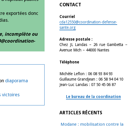
CONTACT
tre exportées donc
Courriel
dias.
cda12550@coordination-defense-
sante.org
e, incomplète ou
Adresse postale :
0@coordination-
Chez JL Landas – 26 rue Gambetta –
Avenue Mich – 44000 Nantes
Téléphone
Michèle Leflon : 06 08 93 84 93
Guillaume Grandjean : 06 58 94 04 10
son
diaporama
Jean-Luc Landas : 07 50 45 06 87
 victoires
Le bureau de la coordination
ARTICLES RÉCENTS
Modane : mobilisation contre la