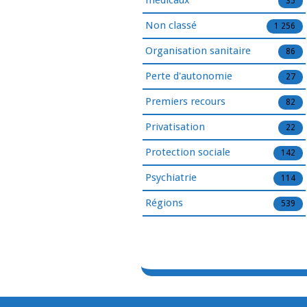
médicaux
35
Non classé
1 256
Organisation sanitaire
86
Perte d'autonomie
27
Premiers recours
82
Privatisation
22
Protection sociale
142
Psychiatrie
114
Régions
539