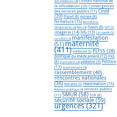
Conseil national de
des médecins
(4)
la refondation
(10)
Convergences
Covid
des services publics
(11)
(20)
Ehpad
(8)
europe
(8)
fermeture
(15)
fermetures
Fusion
(8)
temporaires
(4)
film
(4)
GHT
(3)
imagerie
(14)
IVG
(13)
Loi santé
(5)
manifestation
Lure2023
(4)
maternité
(51)
(411)
PLFSS
(28)
médecine
(5)
politique du médicament
(12)
PRS
Pétition
(8)
pédiatrie
(9)
psychiatrie
(4)
(13)
questionnaire
(4)
rassemblement
(40)
rencontres nationales
(36)
réanimation
(15)
Retraites
(5)
services publics
Réunion publique
(4)
SMUR
(58)
(11)
SSR
(8)
sécurité sociale
(59)
urgences
(321)