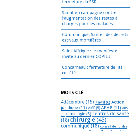
fermeture du SSR
Sarlat en campagne contre
l’augmentation des restes à
charges pour les malades
Communiqué. Santé : des décrets
estivaux mortifères
Saint Affrique : le manifeste
invité au dernier COPIL !
Concarneau : fermeture de lits
cet été
MOTS CLÉ
4décembre
(15)
Action
7 avril
(6)
juridique
(11)
APHP
(11)
AME
(5)
ARS
centres de santé
cardiologie
(8)
(3)
chirurgie
(45)
(18)
communiqué
(18)
conseil de l'ordre