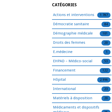
CATÉGORIES
Actions et interventions
1 787
Démocratie sanitaire
84
Démographie médicale
101
Droits des femmes
20
E.médecine
1
EHPAD – Médico-social
53
Financement
122
Hôpital
2 996
International
23
Matériels à disposition
20
Médicaments et dispositifs