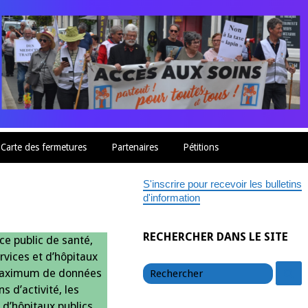
Carte des fermetures
Partenaires
Pétitions
S'inscrire pour recevoir les bulletins
d'information
RECHERCHER DANS LE SITE
ce public de santé,
rvices et d’hôpitaux
chercher
c
 maximum de données
s d’activité, les
 d’hôpitaux publics