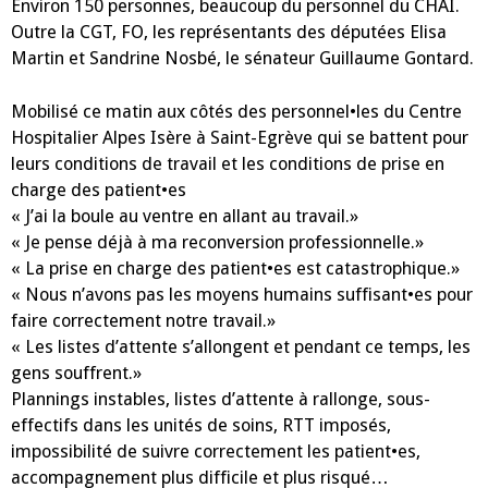
l’action
Environ 150 personnes, beaucoup du personnel du CHAI.
le
Outre la CGT, FO, les représentants des députées Elisa
8
juin.
Martin et Sandrine Nosbé, le sénateur Guillaume Gontard.
Mobilisé ce matin aux côtés des personnel•les du Centre
Hospitalier Alpes Isère à Saint-Egrève qui se battent pour
leurs conditions de travail et les conditions de prise en
charge des patient•es
« J’ai la boule au ventre en allant au travail.»
« Je pense déjà à ma reconversion professionnelle.»
« La prise en charge des patient•es est catastrophique.»
« Nous n’avons pas les moyens humains suffisant•es pour
faire correctement notre travail.»
« Les listes d’attente s’allongent et pendant ce temps, les
gens souffrent.»
Plannings instables, listes d’attente à rallonge, sous-
effectifs dans les unités de soins, RTT imposés,
impossibilité de suivre correctement les patient•es,
accompagnement plus difficile et plus risqué…