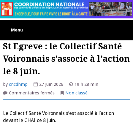
Skip
to
content
Menu
St Egreve : le Collectif Santé
Voironnais s’associe à l’action
le 8 juin.
by
cncdhmp
27 juin 2026
19 h 28 min
sur
Commentaires fermés
Non classé
St
Egreve
:
le
Le Collectif Santé Voironnais s’est associé à l’action
Collectif
Santé
devant le CHAI ce 8 juin.
Voironnais
s’associe
à