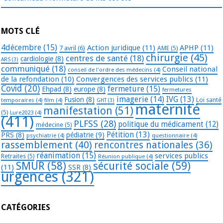
MOTS CLÉ
4décembre
(15)
Action juridique
(11)
APHP
(11)
7 avril
(6)
AME
(5)
chirurgie
(45)
centres de santé
(18)
cardiologie
(8)
ARS
(3)
communiqué
(18)
Conseil national
conseil de l'ordre des médecins
(4)
de la refondation
(10)
Convergences des services publics
(11)
Covid
(20)
fermeture
(15)
Ehpad
(8)
europe
(8)
fermetures
imagerie
(14)
IVG
(13)
Fusion
(8)
temporaires
(4)
film
(4)
Loi santé
GHT
(3)
maternité
manifestation
(51)
(5)
Lure2023
(4)
(411)
PLFSS
(28)
politique du médicament
(12)
médecine
(5)
Pétition
(13)
PRS
(8)
pédiatrie
(9)
psychiatrie
(4)
questionnaire
(4)
rassemblement
(40)
rencontres nationales
(36)
réanimation
(15)
services publics
Retraites
(5)
Réunion publique
(4)
SMUR
(58)
sécurité sociale
(59)
(11)
SSR
(8)
urgences
(321)
CATÉGORIES