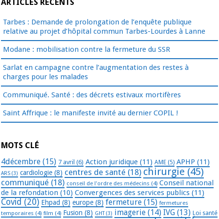
ARTICLES RÉCENTS
Tarbes : Demande de prolongation de l’enquête publique
relative au projet d’hôpital commun Tarbes-Lourdes à Lanne
Modane : mobilisation contre la fermeture du SSR
Sarlat en campagne contre l’augmentation des restes à
charges pour les malades
Communiqué. Santé : des décrets estivaux mortifères
Saint Affrique : le manifeste invité au dernier COPIL !
MOTS CLÉ
4décembre
(15)
Action juridique
(11)
APHP
(11)
7 avril
(6)
AME
(5)
chirurgie
(45)
centres de santé
(18)
cardiologie
(8)
ARS
(3)
communiqué
(18)
Conseil national
conseil de l'ordre des médecins
(4)
de la refondation
(10)
Convergences des services publics
(11)
Covid
(20)
fermeture
(15)
Ehpad
(8)
europe
(8)
fermetures
imagerie
(14)
IVG
(13)
Fusion
(8)
temporaires
(4)
film
(4)
Loi santé
GHT
(3)