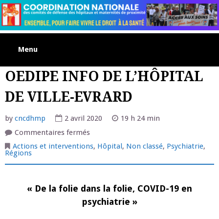
Skip
to
content
Menu
OEDIPE INFO DE L’HÔPITAL
DE VILLE-EVRARD
by
cncdhmp
2 avril 2020
19 h 24 min
sur
Commentaires fermés
OEDIPE
INFO
Actions et interventions
,
Hôpital
,
Non classé
,
Psychiatrie
,
DE
Régions
L’HÔPITAL
DE
VILLE-
EVRARD
« De la folie dans la folie, COVID-19 en
psychiatrie »