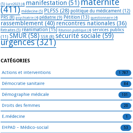
maternité
manifestation
(51)
(5)
Lure2023
(4)
(411)
PLFSS
(28)
politique du médicament
(12)
médecine
(5)
Pétition
(13)
PRS
(8)
pédiatrie
(9)
psychiatrie
(4)
questionnaire
(4)
rassemblement
(40)
rencontres nationales
(36)
réanimation
(15)
services publics
Retraites
(5)
Réunion publique
(4)
SMUR
(58)
sécurité sociale
(59)
(11)
SSR
(8)
urgences
(321)
CATÉGORIES
Actions et interventions
1 787
Démocratie sanitaire
84
Démographie médicale
101
Droits des femmes
20
E.médecine
1
EHPAD – Médico-social
53