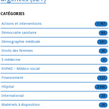
CATÉGORIES
Actions et interventions
1 787
Démocratie sanitaire
84
Démographie médicale
101
Droits des femmes
20
E.médecine
1
EHPAD – Médico-social
53
Financement
122
Hôpital
2 996
International
23
Matériels à disposition
20