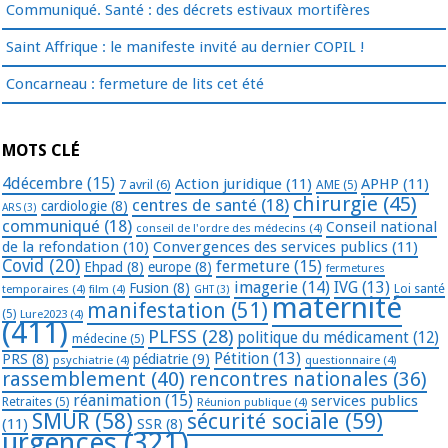
Communiqué. Santé : des décrets estivaux mortifères
Saint Affrique : le manifeste invité au dernier COPIL !
Concarneau : fermeture de lits cet été
MOTS CLÉ
4décembre
(15)
Action juridique
(11)
APHP
(11)
7 avril
(6)
AME
(5)
chirurgie
(45)
centres de santé
(18)
cardiologie
(8)
ARS
(3)
communiqué
(18)
Conseil national
conseil de l'ordre des médecins
(4)
de la refondation
(10)
Convergences des services publics
(11)
Covid
(20)
fermeture
(15)
Ehpad
(8)
europe
(8)
fermetures
imagerie
(14)
IVG
(13)
Fusion
(8)
temporaires
(4)
film
(4)
Loi santé
GHT
(3)
maternité
manifestation
(51)
(5)
Lure2023
(4)
(411)
PLFSS
(28)
politique du médicament
(12)
médecine
(5)
Pétition
(13)
PRS
(8)
pédiatrie
(9)
psychiatrie
(4)
questionnaire
(4)
rassemblement
(40)
rencontres nationales
(36)
réanimation
(15)
services publics
Retraites
(5)
Réunion publique
(4)
SMUR
(58)
sécurité sociale
(59)
(11)
SSR
(8)
urgences
(321)