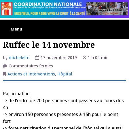
Skip
to
content
Menu
Ruffec le 14 novembre
by
michelelfn
17 novembre 2019
1 h 04 min
sur
Commentaires fermés
Ruffec
le
Actions et interventions
,
Hôpital
14
novembre
Participation:
-> de l’ordre de 200 personnes sont passées au cours des
4h
-> environ 150 personnes présentes à 15h pour le point
fort
-> forte participation du personnel de l’hôpital qui a aussi