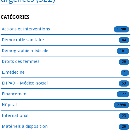
CATÉGORIES
Actions et interventions
1 788
Démocratie sanitaire
84
Démographie médicale
101
Droits des femmes
20
E.médecine
1
EHPAD – Médico-social
53
Financement
122
Hôpital
2 998
International
23
Matériels à disposition
20