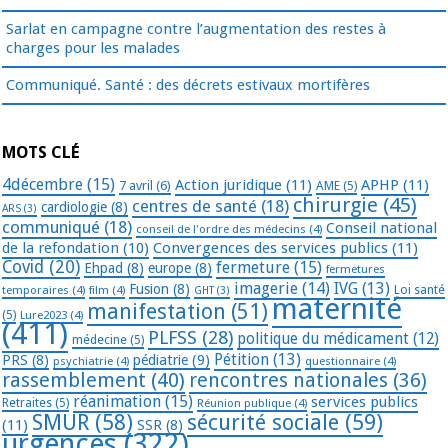
Sarlat en campagne contre l’augmentation des restes à
charges pour les malades
Communiqué. Santé : des décrets estivaux mortifères
MOTS CLÉ
4décembre
(15)
Action juridique
(11)
APHP
(11)
7 avril
(6)
AME
(5)
chirurgie
(45)
centres de santé
(18)
cardiologie
(8)
ARS
(3)
communiqué
(18)
Conseil national
conseil de l'ordre des médecins
(4)
de la refondation
(10)
Convergences des services publics
(11)
Covid
(20)
fermeture
(15)
Ehpad
(8)
europe
(8)
fermetures
imagerie
(14)
IVG
(13)
Fusion
(8)
temporaires
(4)
film
(4)
Loi santé
GHT
(3)
maternité
manifestation
(51)
(5)
Lure2023
(4)
(411)
PLFSS
(28)
politique du médicament
(12)
médecine
(5)
Pétition
(13)
PRS
(8)
pédiatrie
(9)
psychiatrie
(4)
questionnaire
(4)
rassemblement
(40)
rencontres nationales
(36)
réanimation
(15)
services publics
Retraites
(5)
Réunion publique
(4)
SMUR
(58)
sécurité sociale
(59)
(11)
SSR
(8)
urgences
(322)