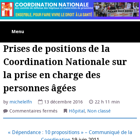
Skip
to
content
Menu
Prises de positions de la
Coordination Nationale sur
la prise en charge des
personnes âgées
by
michelelfn
13 décembre 2016
22 h 11 min
sur
Commentaires fermés
Hôpital
,
Non classé
Prises
de
positions
de
« Dépendance : 10 propositions » – Communiqué de la
la
Coordination
Coordination
19 juin 2011