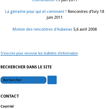
Nationale
sur
la
prise
La gériatrie pour qui et comment ?
Rencontres d’Ivry 18
en
juin 2011
charge
des
personnes
âgées
Motion des rencontres d’Aubenas
5,6 avril 2008
S'inscrire pour recevoir les bulletins d'information
RECHERCHER DANS LE SITE
chercher
chercher
CONTACT
Courriel