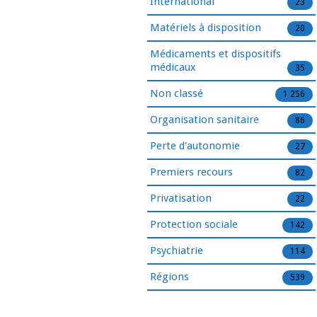
International
23
Matériels à disposition
20
Médicaments et dispositifs
médicaux
35
Non classé
1 256
Organisation sanitaire
86
Perte d'autonomie
27
Premiers recours
82
Privatisation
22
Protection sociale
142
Psychiatrie
114
Régions
539