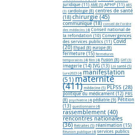
juridique
(11)
APHP
(11)
AME
(5)
ARS
centres de santé
cardiologie
(8)
(3)
chirurgie
(45)
(18)
communiqué
(18)
conseil de l'ordre
Conseil national de
des médecins
(4)
la refondation
(10)
Convergences
Covid
des services publics
(11)
(20)
Ehpad
(8)
europe
(8)
fermeture
(15)
fermetures
Fusion
(8)
temporaires
(4)
film
(4)
GHT
(3)
imagerie
(14)
IVG
(13)
Loi santé
(5)
manifestation
Lure2023
(4)
maternité
(51)
(411)
PLFSS
(28)
médecine
(5)
politique du médicament
(12)
PRS
Pétition
(8)
pédiatrie
(9)
psychiatrie
(4)
(13)
questionnaire
(4)
rassemblement
(40)
rencontres nationales
(36)
réanimation
(15)
Retraites
(5)
services publics
Réunion publique
(4)