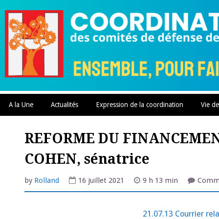
Skip
to
content
A la Une
Actualités
Expression de la coordination
Vie de
REFORME DU FINANCEMENT 
COHEN, sénatrice
by
Rolland
16 juillet 2021
9 h 13 min
Comme
21.07.13 Courrier rel