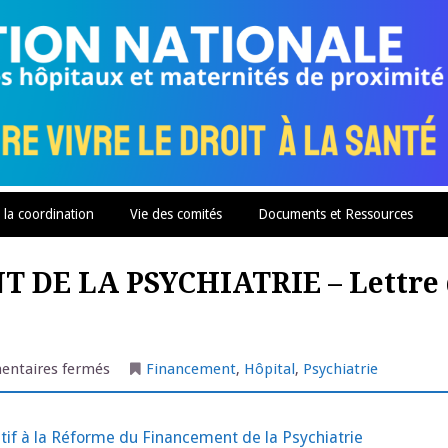
 la coordination
Vie des comités
Documents et Ressources
DE LA PSYCHIATRIE – Lettre 
sur
ntaires fermés
Financement
,
Hôpital
,
Psychiatrie
REFORME
DU
FINANCEMENT
DE
atif à la Réforme du Financement de la Psychiatrie
LA