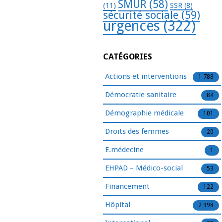
SMUR
(58)
(11)
SSR
(8)
sécurité sociale
(59)
urgences
(322)
CATÉGORIES
Actions et interventions
1 788
Démocratie sanitaire
84
Démographie médicale
101
Droits des femmes
20
E.médecine
1
EHPAD – Médico-social
53
Financement
122
Hôpital
2 998