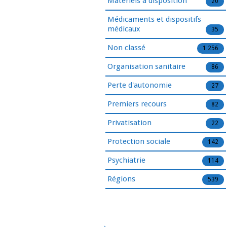
Matériels à disposition
20
Médicaments et dispositifs
médicaux
35
Non classé
1 256
Organisation sanitaire
86
Perte d'autonomie
27
Premiers recours
82
Privatisation
22
Protection sociale
142
Psychiatrie
114
Régions
539