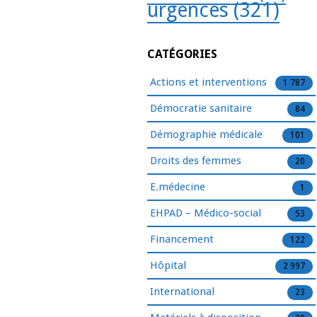
urgences
(321)
CATÉGORIES
Actions et interventions
1 787
Démocratie sanitaire
84
Démographie médicale
101
Droits des femmes
20
E.médecine
1
EHPAD – Médico-social
53
Financement
122
Hôpital
2 997
International
23