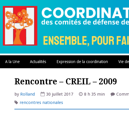
Skip
to
content
A la Une
Actualités
Expression de la coordination
Vie de
Rencontre – CREIL – 2009
by
Rolland
30 juillet 2017
8 h 35 min
Comme
rencontres nationales