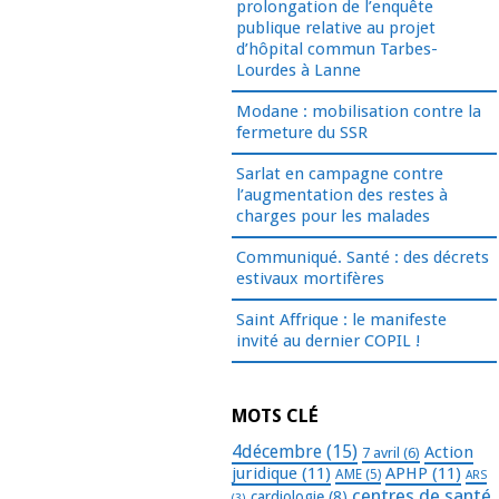
prolongation de l’enquête
publique relative au projet
d’hôpital commun Tarbes-
Lourdes à Lanne
Modane : mobilisation contre la
fermeture du SSR
Sarlat en campagne contre
l’augmentation des restes à
charges pour les malades
Communiqué. Santé : des décrets
estivaux mortifères
Saint Affrique : le manifeste
invité au dernier COPIL !
MOTS CLÉ
4décembre
(15)
Action
7 avril
(6)
juridique
(11)
APHP
(11)
AME
(5)
ARS
centres de santé
cardiologie
(8)
(3)