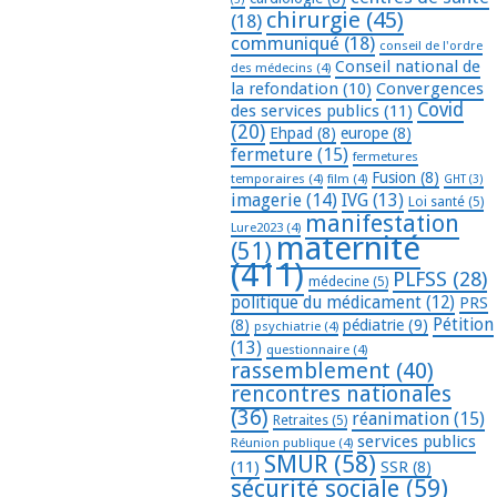
chirurgie
(45)
(18)
communiqué
(18)
conseil de l'ordre
Conseil national de
des médecins
(4)
la refondation
(10)
Convergences
Covid
des services publics
(11)
(20)
Ehpad
(8)
europe
(8)
fermeture
(15)
fermetures
Fusion
(8)
temporaires
(4)
film
(4)
GHT
(3)
imagerie
(14)
IVG
(13)
Loi santé
(5)
manifestation
Lure2023
(4)
maternité
(51)
(411)
PLFSS
(28)
médecine
(5)
politique du médicament
(12)
PRS
Pétition
(8)
pédiatrie
(9)
psychiatrie
(4)
(13)
questionnaire
(4)
rassemblement
(40)
rencontres nationales
(36)
réanimation
(15)
Retraites
(5)
services publics
Réunion publique
(4)
SMUR
(58)
(11)
SSR
(8)
sécurité sociale
(59)