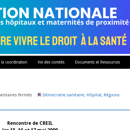
 la coordination
Vie des comités
Documents et Ressources
sur
ntaires fermés
Démocratie sanitaire
,
Hôpital
,
Régions
Rencontre
–
CREIL
–
2009
Rencontre de CREIL