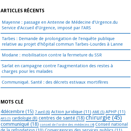
ARTICLES RÉCENTS
Mayenne : passage en Antenne de Médecine d’Urgence.du
Service d’Accueil d’Urgence, imposé par l’ARS
Tarbes : Demande de prolongation de l’enquête publique
relative au projet d’hôpital commun Tarbes-Lourdes à Lanne
Modane : mobilisation contre la fermeture du SSR
Sarlat en campagne contre l’augmentation des restes à
charges pour les malades
Communiqué. Santé : des décrets estivaux mortifères
MOTS CLÉ
4décembre
(15)
Action juridique
(11)
APHP
(11)
7 avril
(6)
AME
(5)
chirurgie
(45)
centres de santé
(18)
cardiologie
(8)
ARS
(3)
communiqué
(18)
Conseil national
conseil de l'ordre des médecins
(4)
de la refondation
(10)
Convergences des services publics
(11)