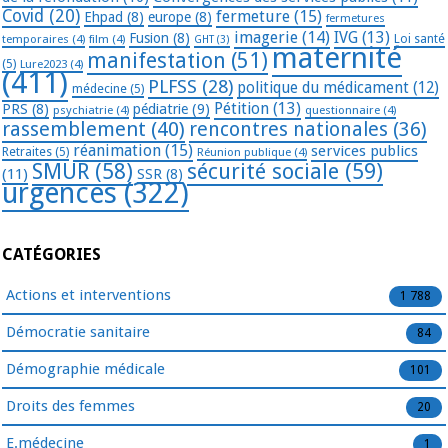
Covid
(20)
fermeture
(15)
Ehpad
(8)
europe
(8)
fermetures
imagerie
(14)
IVG
(13)
Fusion
(8)
temporaires
(4)
film
(4)
Loi santé
GHT
(3)
maternité
manifestation
(51)
(5)
Lure2023
(4)
(411)
PLFSS
(28)
politique du médicament
(12)
médecine
(5)
Pétition
(13)
PRS
(8)
pédiatrie
(9)
psychiatrie
(4)
questionnaire
(4)
rassemblement
(40)
rencontres nationales
(36)
réanimation
(15)
services publics
Retraites
(5)
Réunion publique
(4)
SMUR
(58)
sécurité sociale
(59)
(11)
SSR
(8)
urgences
(322)
CATÉGORIES
Actions et interventions
1 788
Démocratie sanitaire
84
Démographie médicale
101
Droits des femmes
20
E.médecine
1