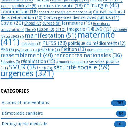
chirurgie
(45)
centres de santé
(18)
cardiologie
(8)
ARS
(3)
communiqué
(18)
Conseil national
conseil de l'ordre des médecins
(4)
de la refondation
(10)
Convergences des services publics
(11)
Covid
(20)
fermeture
(15)
Ehpad
(8)
europe
(8)
fermetures
imagerie
(14)
IVG
(13)
Fusion
(8)
temporaires
(4)
film
(4)
Loi santé
GHT
(3)
maternité
manifestation
(51)
(5)
Lure2023
(4)
(411)
PLFSS
(28)
politique du médicament
(12)
médecine
(5)
Pétition
(13)
PRS
(8)
pédiatrie
(9)
psychiatrie
(4)
questionnaire
(4)
rassemblement
(40)
rencontres nationales
(36)
réanimation
(15)
services publics
Retraites
(5)
Réunion publique
(4)
SMUR
(58)
sécurité sociale
(59)
(11)
SSR
(8)
urgences
(321)
CATÉGORIES
Actions et interventions
1 787
Démocratie sanitaire
84
Démographie médicale
101