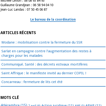
Michèle Leflon : 06 08 93 84 93
Guillaume Grandjean : 06 58 94 04 10
Jean-Luc Landas : 07 50 45 06 87
Le bureau de la coordination
ARTICLES RÉCENTS
Modane : mobilisation contre la fermeture du SSR
Sarlat en campagne contre l’augmentation des restes à
charges pour les malades
Communiqué. Santé : des décrets estivaux mortifères
Saint Affrique : le manifeste invité au dernier COPIL !
Concarneau : fermeture de lits cet été
MOTS CLÉ
4décembre
(15)
Action juridique
(11)
APHP
(11)
7 avril
(6)
AME
(5)