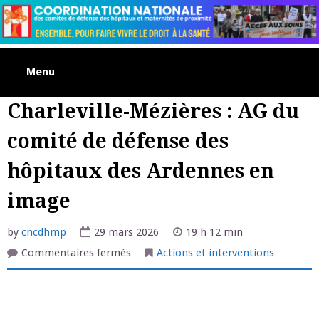
Skip
to
content
Menu
Charleville-Mézières : AG du
comité de défense des
hôpitaux des Ardennes en
image
by
cncdhmp
29 mars 2026
19 h 12 min
sur
Commentaires fermés
Actions et interventions
Charleville-
Mézières
:
AG
du
comité