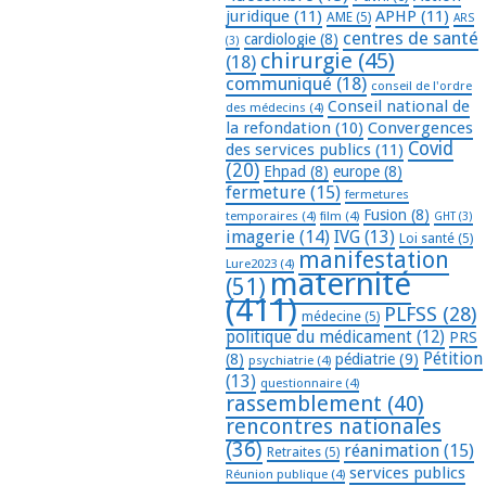
juridique
(11)
APHP
(11)
AME
(5)
ARS
centres de santé
cardiologie
(8)
(3)
chirurgie
(45)
(18)
communiqué
(18)
conseil de l'ordre
Conseil national de
des médecins
(4)
la refondation
(10)
Convergences
Covid
des services publics
(11)
(20)
Ehpad
(8)
europe
(8)
fermeture
(15)
fermetures
Fusion
(8)
temporaires
(4)
film
(4)
GHT
(3)
imagerie
(14)
IVG
(13)
Loi santé
(5)
manifestation
Lure2023
(4)
maternité
(51)
(411)
PLFSS
(28)
médecine
(5)
politique du médicament
(12)
PRS
Pétition
(8)
pédiatrie
(9)
psychiatrie
(4)
(13)
questionnaire
(4)
rassemblement
(40)
rencontres nationales
(36)
réanimation
(15)
Retraites
(5)
services publics
Réunion publique
(4)