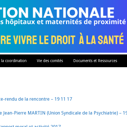
 la coordination
Vie des comités
Documents et Ressources
-rendu de la rencontre – 19 11 17
de Jean-Pierre MARTIN (Union Syndicale de la Psychiatrie) – 1
apport moral et activité 2017