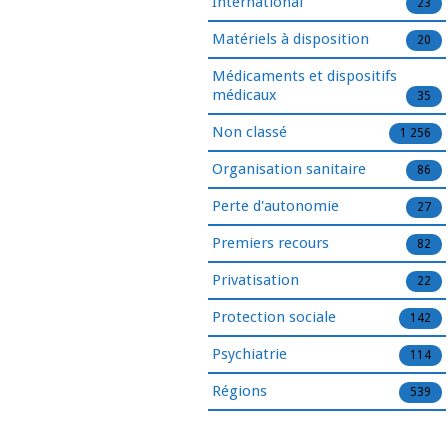
International
23
Matériels à disposition
20
Médicaments et dispositifs
médicaux
35
Non classé
1 256
Organisation sanitaire
86
Perte d'autonomie
27
Premiers recours
82
Privatisation
22
Protection sociale
142
Psychiatrie
114
Régions
539