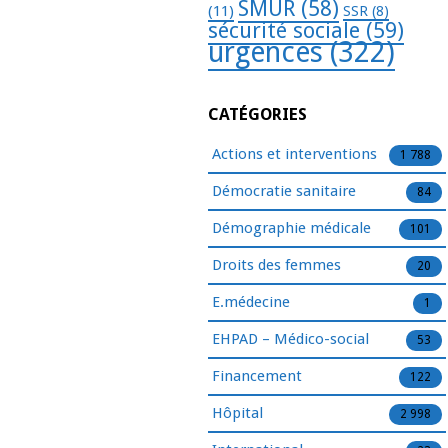
SMUR
(58)
(11)
SSR
(8)
sécurité sociale
(59)
urgences
(322)
CATÉGORIES
Actions et interventions
1 788
Démocratie sanitaire
84
Démographie médicale
101
Droits des femmes
20
E.médecine
1
EHPAD – Médico-social
53
Financement
122
Hôpital
2 998