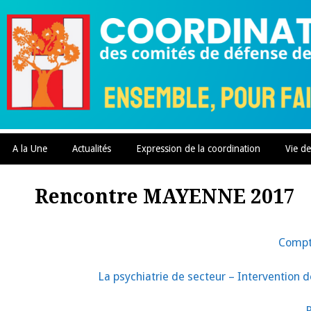
Skip
to
content
A la Une
Actualités
Expression de la coordination
Vie de
Rencontre MAYENNE 2017
Compte
La psychiatrie de secteur – Intervention 
R