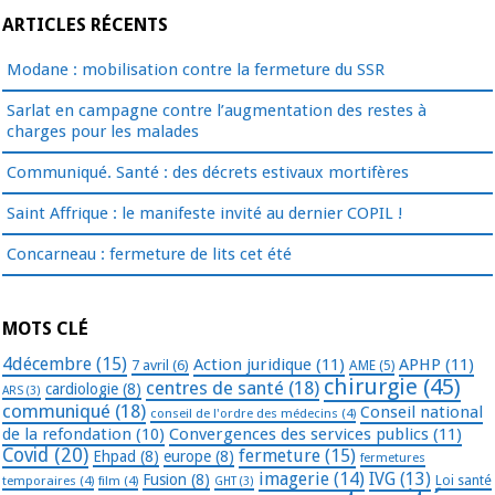
ARTICLES RÉCENTS
Modane : mobilisation contre la fermeture du SSR
Sarlat en campagne contre l’augmentation des restes à
charges pour les malades
Communiqué. Santé : des décrets estivaux mortifères
Saint Affrique : le manifeste invité au dernier COPIL !
Concarneau : fermeture de lits cet été
MOTS CLÉ
4décembre
(15)
Action juridique
(11)
APHP
(11)
7 avril
(6)
AME
(5)
chirurgie
(45)
centres de santé
(18)
cardiologie
(8)
ARS
(3)
communiqué
(18)
Conseil national
conseil de l'ordre des médecins
(4)
de la refondation
(10)
Convergences des services publics
(11)
Covid
(20)
fermeture
(15)
Ehpad
(8)
europe
(8)
fermetures
imagerie
(14)
IVG
(13)
Fusion
(8)
temporaires
(4)
film
(4)
Loi santé
GHT
(3)