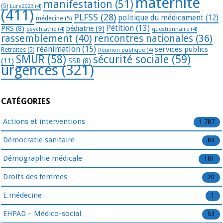
maternité
manifestation
(51)
(5)
Lure2023
(4)
(411)
PLFSS
(28)
politique du médicament
(12)
médecine
(5)
Pétition
(13)
PRS
(8)
pédiatrie
(9)
psychiatrie
(4)
questionnaire
(4)
rassemblement
(40)
rencontres nationales
(36)
réanimation
(15)
services publics
Retraites
(5)
Réunion publique
(4)
SMUR
(58)
sécurité sociale
(59)
(11)
SSR
(8)
urgences
(321)
CATÉGORIES
Actions et interventions
1 787
Démocratie sanitaire
84
Démographie médicale
101
Droits des femmes
20
E.médecine
1
EHPAD – Médico-social
53