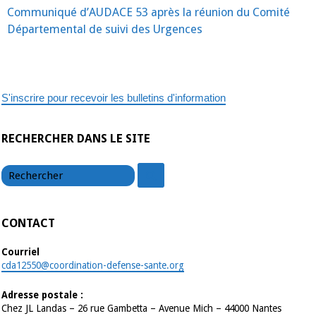
Mayenne
Communiqué d’AUDACE 53 après la réunion du Comité
a
besoin
Départemental de suivi des Urgences
de
3
centres
hospitaliers,
avec
chacun
son
S'inscrire pour recevoir les bulletins d'information
SAU
et
son
SMUR
RECHERCHER DANS LE SITE
opérationnels
24h
chercher
sur
chercher
24.
CONTACT
Courriel
cda12550@coordination-defense-sante.org
Adresse postale :
Chez JL Landas – 26 rue Gambetta – Avenue Mich – 44000 Nantes