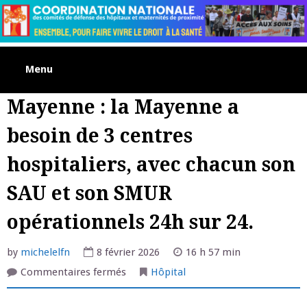
Skip
to
content
Menu
Mayenne : la Mayenne a
besoin de 3 centres
hospitaliers, avec chacun son
SAU et son SMUR
opérationnels 24h sur 24.
by
michelelfn
8 février 2026
16 h 57 min
sur
Commentaires fermés
Hôpital
Mayenne
:
la