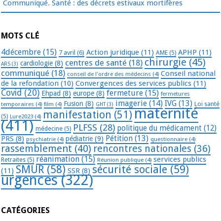
Communiqué. Santé : des décrets estivaux mortifères
MOTS CLÉ
4décembre
(15)
Action juridique
(11)
APHP
(11)
7 avril
(6)
AME
(5)
chirurgie
(45)
centres de santé
(18)
cardiologie
(8)
ARS
(3)
communiqué
(18)
Conseil national
conseil de l'ordre des médecins
(4)
de la refondation
(10)
Convergences des services publics
(11)
Covid
(20)
fermeture
(15)
Ehpad
(8)
europe
(8)
fermetures
imagerie
(14)
IVG
(13)
Fusion
(8)
temporaires
(4)
film
(4)
Loi santé
GHT
(3)
maternité
manifestation
(51)
(5)
Lure2023
(4)
(411)
PLFSS
(28)
politique du médicament
(12)
médecine
(5)
Pétition
(13)
PRS
(8)
pédiatrie
(9)
psychiatrie
(4)
questionnaire
(4)
rassemblement
(40)
rencontres nationales
(36)
réanimation
(15)
services publics
Retraites
(5)
Réunion publique
(4)
SMUR
(58)
sécurité sociale
(59)
(11)
SSR
(8)
urgences
(322)
CATÉGORIES