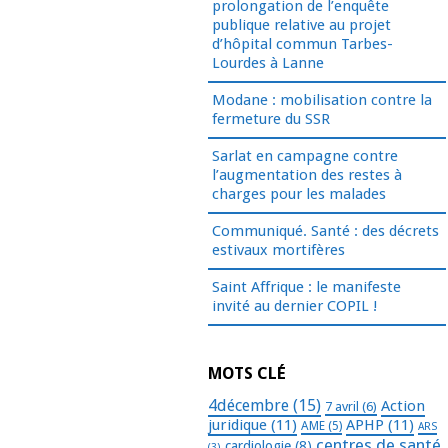
prolongation de l’enquête
publique relative au projet
d’hôpital commun Tarbes-
Lourdes à Lanne
Modane : mobilisation contre la
fermeture du SSR
Sarlat en campagne contre
l’augmentation des restes à
charges pour les malades
Communiqué. Santé : des décrets
estivaux mortifères
Saint Affrique : le manifeste
invité au dernier COPIL !
MOTS CLÉ
4décembre
(15)
Action
7 avril
(6)
juridique
(11)
APHP
(11)
AME
(5)
ARS
centres de santé
cardiologie
(8)
(3)