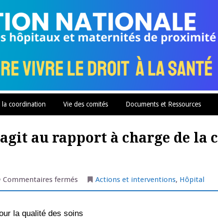
 la coordination
Vie des comités
Documents et Ressources
éagit au rapport à charge de la
sur
Commentaires fermés
Actions et interventions
,
Hôpital
Marmande
:
l’association
réagit
our la qualité des soins
au