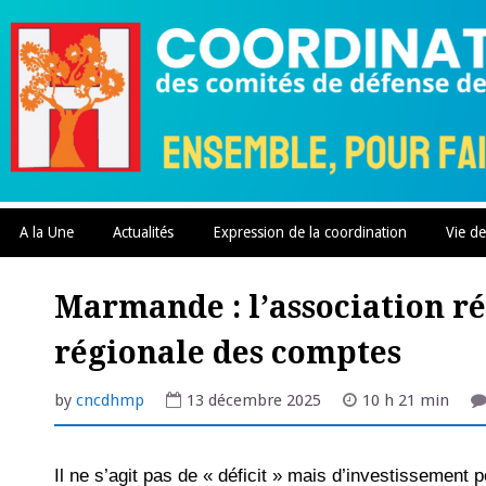
Skip
to
content
A la Une
Actualités
Expression de la coordination
Vie de
Marmande : l’association r
régionale des comptes
by
cncdhmp
13 décembre 2025
10 h 21 min
Il ne s’agit pas de « déficit » mais d’investissement p