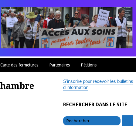
Carte des fermetures
Partenaires
Pétitions
S'inscrire pour recevoir les bulletins
 chambre
d'information
RECHERCHER DANS LE SITE
chercher
c