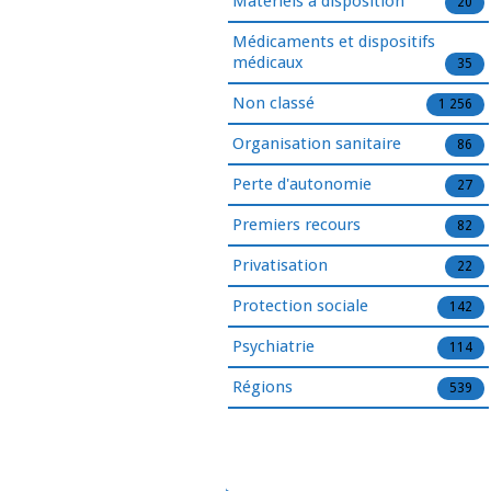
Matériels à disposition
20
Médicaments et dispositifs
médicaux
35
Non classé
1 256
Organisation sanitaire
86
Perte d'autonomie
27
Premiers recours
82
Privatisation
22
Protection sociale
142
Psychiatrie
114
Régions
539