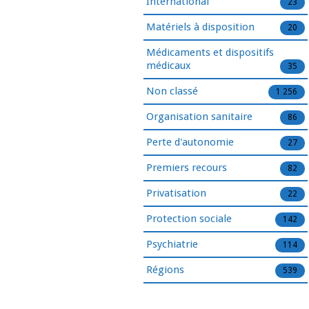
International
23
Matériels à disposition
20
Médicaments et dispositifs
médicaux
35
Non classé
1 256
Organisation sanitaire
86
Perte d'autonomie
27
Premiers recours
82
Privatisation
22
Protection sociale
142
Psychiatrie
114
Régions
539