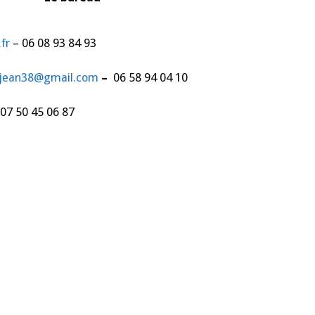
–
novembre
2025
.fr
– 06 08 93 84 93
djean38@gmail.com
–
06 58 94 04 10
07 50 45 06 87