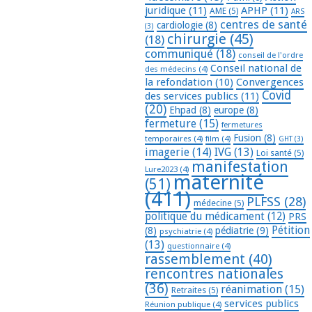
juridique
(11)
APHP
(11)
AME
(5)
ARS
centres de santé
cardiologie
(8)
(3)
chirurgie
(45)
(18)
communiqué
(18)
conseil de l'ordre
Conseil national de
des médecins
(4)
la refondation
(10)
Convergences
Covid
des services publics
(11)
(20)
Ehpad
(8)
europe
(8)
fermeture
(15)
fermetures
Fusion
(8)
temporaires
(4)
film
(4)
GHT
(3)
imagerie
(14)
IVG
(13)
Loi santé
(5)
manifestation
Lure2023
(4)
maternité
(51)
(411)
PLFSS
(28)
médecine
(5)
politique du médicament
(12)
PRS
Pétition
(8)
pédiatrie
(9)
psychiatrie
(4)
(13)
questionnaire
(4)
rassemblement
(40)
rencontres nationales
(36)
réanimation
(15)
Retraites
(5)
services publics
Réunion publique
(4)