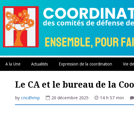
Skip
to
content
A la Une
Actualités
Expression de la coordination
Vie de
Le CA et le bureau de la C
by
cncdhmp
20 décembre 2025
14 h 57 min