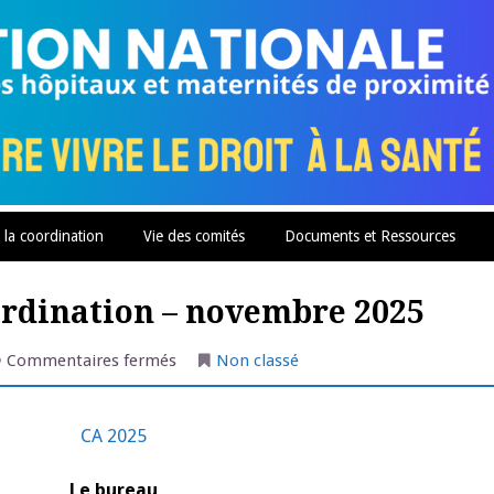
 la coordination
Vie des comités
Documents et Ressources
oordination – novembre 2025
sur
Commentaires fermés
Non classé
Le
CA
et
le
CA 2025
bureau
de
la
Coordination
Le bureau