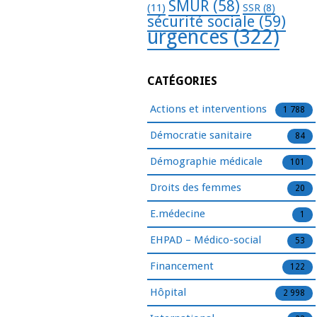
SMUR
(58)
(11)
SSR
(8)
sécurité sociale
(59)
urgences
(322)
CATÉGORIES
Actions et interventions
1 788
Démocratie sanitaire
84
Démographie médicale
101
Droits des femmes
20
E.médecine
1
EHPAD – Médico-social
53
Financement
122
Hôpital
2 998