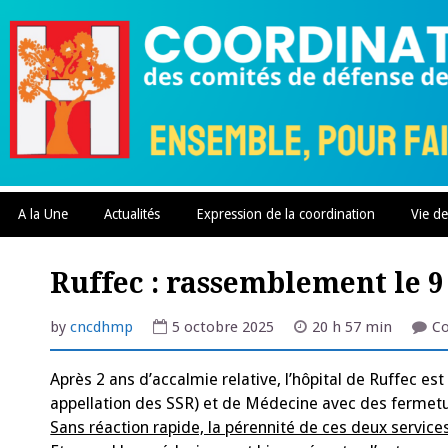
Skip
to
content
A la Une
Actualités
Expression de la coordination
Vie de
Ruffec : rassemblement le 9 
by
cncdhmp
5 octobre 2025
20 h 57 min
C
Après 2 ans d’accalmie relative, l’hôpital de Ruffec e
appellation des SSR) et de Médecine
avec des fermetu
Sans réaction rapide, la pérennité de ces deux servic