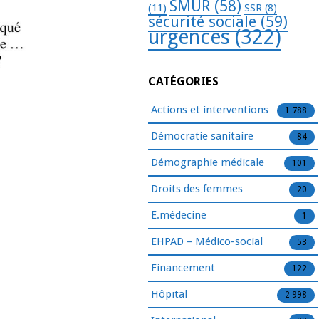
SMUR
(58)
(11)
SSR
(8)
sécurité sociale
(59)
urgences
(322)
CATÉGORIES
Actions et interventions
1 788
Démocratie sanitaire
84
Démographie médicale
101
Droits des femmes
20
E.médecine
1
EHPAD – Médico-social
53
Financement
122
Hôpital
2 998