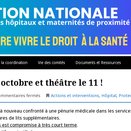
 la coordination
Vie des comités
Documents et Ressources
octobre et théâtre le 11 !
sur
ommentaires fermés
Actions et interventions
,
Hôpital
,
Protec
Ruffec
:
rassemblement
st à nouveau confronté à une pénurie médicale dans les servic
le
9
res de lits supplémentaires.
octobre
et
es est compromise à très court terme
.
théâtre