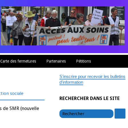
Carte des fermetures
Partenaires
Pétitions
S'inscrire pour recevoir les bulletins
d'information
tion sociale
RECHERCHER DANS LE SITE
chercher
es de SMR (nouvelle
c