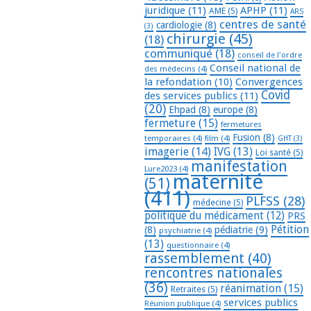
juridique
(11)
APHP
(11)
AME
(5)
ARS
centres de santé
cardiologie
(8)
(3)
chirurgie
(45)
(18)
communiqué
(18)
conseil de l'ordre
Conseil national de
des médecins
(4)
la refondation
(10)
Convergences
Covid
des services publics
(11)
(20)
Ehpad
(8)
europe
(8)
fermeture
(15)
fermetures
Fusion
(8)
temporaires
(4)
film
(4)
GHT
(3)
imagerie
(14)
IVG
(13)
Loi santé
(5)
manifestation
Lure2023
(4)
maternité
(51)
(411)
PLFSS
(28)
médecine
(5)
politique du médicament
(12)
PRS
Pétition
(8)
pédiatrie
(9)
psychiatrie
(4)
(13)
questionnaire
(4)
rassemblement
(40)
rencontres nationales
(36)
réanimation
(15)
Retraites
(5)
services publics
Réunion publique
(4)