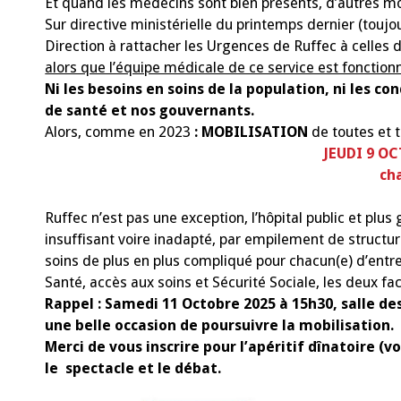
Et quand les médecins sont bien présents, d’autres mot
Sur directive ministérielle du printemps dernier (touj
Direction à rattacher les Urgences de Ruffec à celles d
alors que l’équipe médicale de ce service est fonction
Ni les besoins en soins de la population,
ni les co
de santé et nos gouvernants.
Alors, comme en 2023
: MOBILISATION
de toutes et 
JEUDI 9 OC
ch
Ruffec n’est pas une exception, l’hôpital public et pl
insuffisant voire inadapté, par empilement de structu
soins de plus en plus compliqué pour chacun(e) d’entr
Santé, accès aux soins et Sécurité Sociale, les deux f
Rappel : Samedi 11 Octobre 2025 à 15h30, salle des
une belle occasion de poursuivre la mobilisation.
Merci de vous inscrire pour l’apéritif dînatoire (v
le spectacle et le débat.