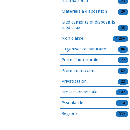
International
23
Matériels à disposition
20
Médicaments et dispositifs
médicaux
35
Non classé
1 256
Organisation sanitaire
86
Perte d'autonomie
27
Premiers recours
82
Privatisation
22
Protection sociale
142
Psychiatrie
114
Régions
539