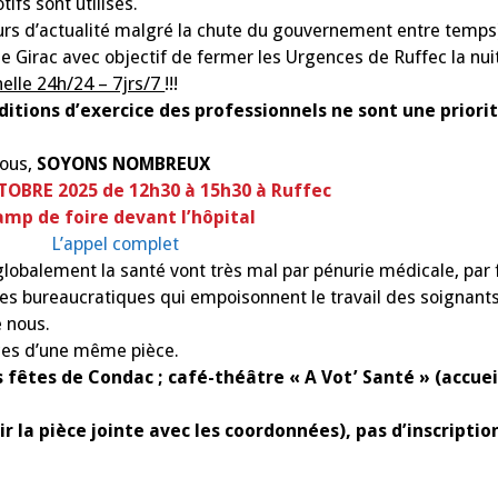
ifs sont utilisés.
le
11
ours d’actualité malgré la chute du gouvernement entre temps)
!
e Girac avec objectif de fermer les Urgences de Ruffec la nui
nelle 24h/24 – 7jrs/7
!!!
nditions d’exercice des professionnels
ne sont une priorit
tous,
SOYONS NOMBREUX
TOBRE 20
2
5 de 12h30 à 15h30 à Ruffec
amp de foire devant l’hôpital
L’appel complet
us globalement la santé vont très mal par pénurie médicale, pa
res bureaucratiques qui empoisonnent le travail des soignants
e nous.
aces d’une même pièce.
 fêtes de Condac ; café-théâtre « A Vot’ Santé » (accueil
oir la pièce jointe avec les coordonnées), pas d’inscripti