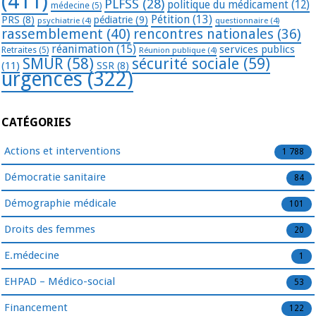
(411)
PLFSS
(28)
politique du médicament
(12)
médecine
(5)
Pétition
(13)
PRS
(8)
pédiatrie
(9)
psychiatrie
(4)
questionnaire
(4)
rassemblement
(40)
rencontres nationales
(36)
réanimation
(15)
services publics
Retraites
(5)
Réunion publique
(4)
SMUR
(58)
sécurité sociale
(59)
(11)
SSR
(8)
urgences
(322)
CATÉGORIES
Actions et interventions
1 788
Démocratie sanitaire
84
Démographie médicale
101
Droits des femmes
20
E.médecine
1
EHPAD – Médico-social
53
Financement
122