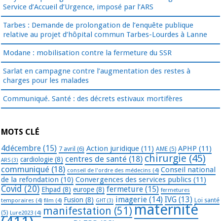
Service d’Accueil d’Urgence, imposé par l’ARS
Tarbes : Demande de prolongation de l’enquête publique
relative au projet d’hôpital commun Tarbes-Lourdes à Lanne
Modane : mobilisation contre la fermeture du SSR
Sarlat en campagne contre l’augmentation des restes à
charges pour les malades
Communiqué. Santé : des décrets estivaux mortifères
MOTS CLÉ
4décembre
(15)
Action juridique
(11)
APHP
(11)
7 avril
(6)
AME
(5)
chirurgie
(45)
centres de santé
(18)
cardiologie
(8)
ARS
(3)
communiqué
(18)
Conseil national
conseil de l'ordre des médecins
(4)
de la refondation
(10)
Convergences des services publics
(11)
Covid
(20)
fermeture
(15)
Ehpad
(8)
europe
(8)
fermetures
imagerie
(14)
IVG
(13)
Fusion
(8)
temporaires
(4)
film
(4)
Loi santé
GHT
(3)
maternité
manifestation
(51)
(5)
Lure2023
(4)