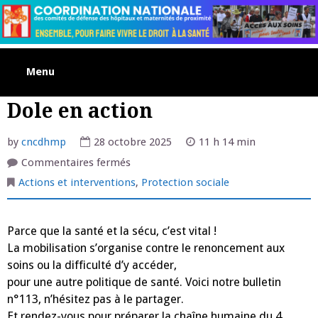
Skip
to
content
Menu
Dole en action
by
cncdhmp
28 octobre 2025
11 h 14 min
sur
Commentaires fermés
Dole
en
Actions et interventions
,
Protection sociale
action
Parce que la santé et la sécu, c’est vital !
La mobilisation s’organise contre le renoncement aux
soins ou la difficulté d’y accéder,
pour une autre politique de santé. Voici notre bulletin
n°113, n’hésitez pas à le partager.
Et rendez-vous pour préparer la chaîne humaine du 4