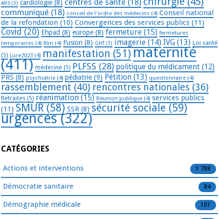
chirurgie
(45)
centres de santé
(18)
cardiologie
(8)
ARS
(3)
communiqué
(18)
Conseil national
conseil de l'ordre des médecins
(4)
de la refondation
(10)
Convergences des services publics
(11)
Covid
(20)
fermeture
(15)
Ehpad
(8)
europe
(8)
fermetures
imagerie
(14)
IVG
(13)
Fusion
(8)
temporaires
(4)
film
(4)
Loi santé
GHT
(3)
maternité
manifestation
(51)
(5)
Lure2023
(4)
(411)
PLFSS
(28)
politique du médicament
(12)
médecine
(5)
Pétition
(13)
PRS
(8)
pédiatrie
(9)
psychiatrie
(4)
questionnaire
(4)
rassemblement
(40)
rencontres nationales
(36)
réanimation
(15)
services publics
Retraites
(5)
Réunion publique
(4)
SMUR
(58)
sécurité sociale
(59)
(11)
SSR
(8)
urgences
(322)
CATÉGORIES
Actions et interventions
1 788
Démocratie sanitaire
84
Démographie médicale
101