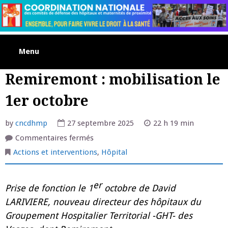
Skip
to
content
Menu
Remiremont : mobilisation le
1er octobre
by
cncdhmp
27 septembre 2025
22 h 19 min
sur
Commentaires fermés
Remiremont
:
Actions et interventions
,
Hôpital
mobilisation
le
1er
octobre
er
Prise de fonction le 1
octobre de David
LARIVIERE, nouveau directeur des hôpitaux du
Groupement Hospitalier Territorial -GHT- des