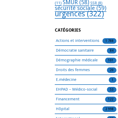
SMUR
(58)
(11)
SSR
(8)
sécurité sociale
(59)
urgences
(322)
CATÉGORIES
Actions et interventions
1 788
Démocratie sanitaire
84
Démographie médicale
101
Droits des femmes
20
E.médecine
1
EHPAD – Médico-social
53
Financement
122
Hôpital
2 998