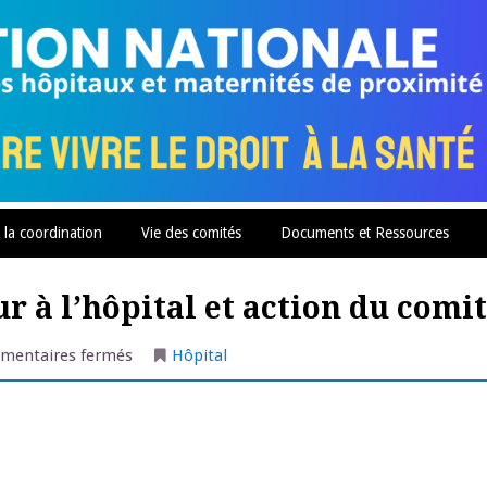
 la coordination
Vie des comités
Documents et Ressources
r à l’hôpital et action du comité
sur
mentaires fermés
Hôpital
Sarlat
:
un
nouveau
directeur
à
l’hôpital
et