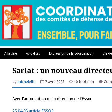
Skip
to
content
A la Une
Actualités
Expression de la coordination
Vie de
Sarlat : un nouveau directeu
by
michelelfn
7 avril 2025
10 h 16 min
Com
Avec l’autorisation de la direction de l’Essor
25 04 03 article ESSOR