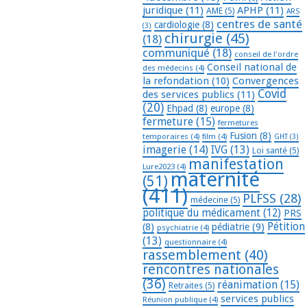
juridique
(11)
APHP
(11)
AME
(5)
ARS
centres de santé
cardiologie
(8)
(3)
chirurgie
(45)
(18)
communiqué
(18)
conseil de l'ordre
Conseil national de
des médecins
(4)
la refondation
(10)
Convergences
Covid
des services publics
(11)
(20)
Ehpad
(8)
europe
(8)
fermeture
(15)
fermetures
Fusion
(8)
temporaires
(4)
film
(4)
GHT
(3)
imagerie
(14)
IVG
(13)
Loi santé
(5)
manifestation
Lure2023
(4)
maternité
(51)
(411)
PLFSS
(28)
médecine
(5)
politique du médicament
(12)
PRS
Pétition
(8)
pédiatrie
(9)
psychiatrie
(4)
(13)
questionnaire
(4)
rassemblement
(40)
rencontres nationales
(36)
réanimation
(15)
Retraites
(5)
services publics
Réunion publique
(4)