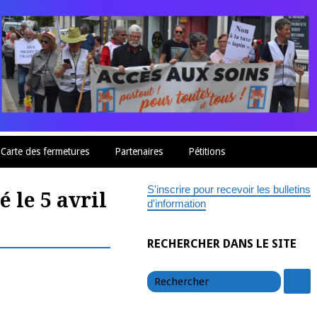
Carte des fermetures
Partenaires
Pétitions
S'inscrire pour recevoir les bulletins
 le 5 avril
d'information
RECHERCHER DANS LE SITE
chercher
c