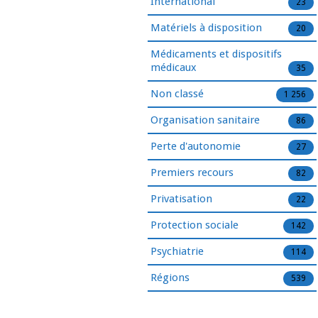
International
23
Matériels à disposition
20
Médicaments et dispositifs
médicaux
35
Non classé
1 256
Organisation sanitaire
86
Perte d'autonomie
27
Premiers recours
82
Privatisation
22
Protection sociale
142
Psychiatrie
114
Régions
539