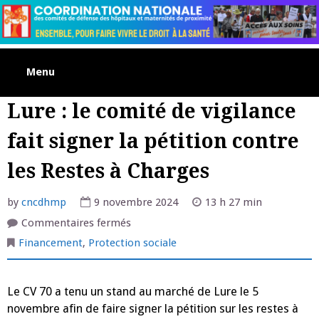
Skip
to
content
Menu
Lure : le comité de vigilance
fait signer la pétition contre
les Restes à Charges
by
cncdhmp
9 novembre 2024
13 h 27 min
sur
Commentaires fermés
Lure
:
Financement
,
Protection sociale
le
comité
de
vigilance
Le CV 70 a tenu un stand au marché de Lure le 5
fait
signer
novembre afin de faire signer la pétition sur les restes à
la