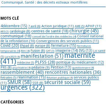
Communiqué. Santé : des décrets estivaux mortifères
MOTS CLÉ
4décembre
(15)
Action juridique
(11)
APHP
(11)
7 avril
(6)
AME
(5)
chirurgie
(45)
centres de santé
(18)
cardiologie
(8)
ARS
(3)
communiqué
(18)
Conseil national
conseil de l'ordre des médecins
(4)
de la refondation
(10)
Convergences des services publics
(11)
Covid
(20)
fermeture
(15)
Ehpad
(8)
europe
(8)
fermetures
imagerie
(14)
IVG
(13)
Fusion
(8)
temporaires
(4)
film
(4)
Loi santé
GHT
(3)
maternité
manifestation
(51)
(5)
Lure2023
(4)
(411)
PLFSS
(28)
politique du médicament
(12)
médecine
(5)
Pétition
(13)
PRS
(8)
pédiatrie
(9)
psychiatrie
(4)
questionnaire
(4)
rassemblement
(40)
rencontres nationales
(36)
réanimation
(15)
services publics
Retraites
(5)
Réunion publique
(4)
SMUR
(58)
sécurité sociale
(59)
(11)
SSR
(8)
urgences
(322)
CATÉGORIES