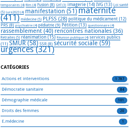
imagerie
(14)
IVG
(13)
Fusion
(8)
temporaires
(4)
film
(4)
Loi santé
GHT
(3)
maternité
manifestation
(51)
(5)
Lure2023
(4)
(411)
PLFSS
(28)
politique du médicament
(12)
médecine
(5)
Pétition
(13)
PRS
(8)
pédiatrie
(9)
psychiatrie
(4)
questionnaire
(4)
rassemblement
(40)
rencontres nationales
(36)
réanimation
(15)
services publics
Retraites
(5)
Réunion publique
(4)
SMUR
(58)
sécurité sociale
(59)
(11)
SSR
(8)
urgences
(321)
CATÉGORIES
Actions et interventions
1 787
Démocratie sanitaire
84
Démographie médicale
101
Droits des femmes
20
E.médecine
1