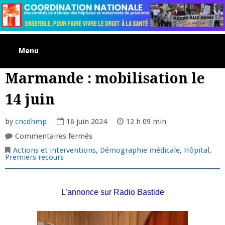
Skip
to
content
Menu
Marmande : mobilisation le
14 juin
by
cncdhmp
16 juin 2024
12 h 09 min
sur
Commentaires fermés
Marmande
:
Actions et interventions
,
Démographie médicale
,
Hôpital
,
mobilisation
Premiers recours
le
14
juin
L’annonce sur Radio Bastide