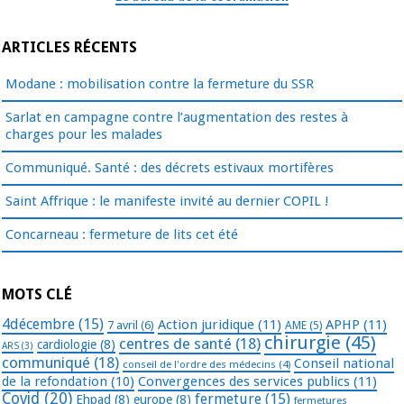
ARTICLES RÉCENTS
Modane : mobilisation contre la fermeture du SSR
Sarlat en campagne contre l’augmentation des restes à
charges pour les malades
Communiqué. Santé : des décrets estivaux mortifères
Saint Affrique : le manifeste invité au dernier COPIL !
Concarneau : fermeture de lits cet été
MOTS CLÉ
4décembre
(15)
Action juridique
(11)
APHP
(11)
7 avril
(6)
AME
(5)
chirurgie
(45)
centres de santé
(18)
cardiologie
(8)
ARS
(3)
communiqué
(18)
Conseil national
conseil de l'ordre des médecins
(4)
de la refondation
(10)
Convergences des services publics
(11)
Covid
(20)
fermeture
(15)
Ehpad
(8)
europe
(8)
fermetures