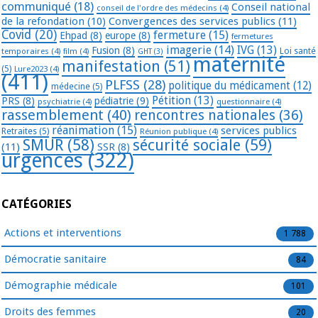
communiqué
(18)
Conseil national
conseil de l'ordre des médecins
(4)
de la refondation
(10)
Convergences des services publics
(11)
Covid
(20)
fermeture
(15)
Ehpad
(8)
europe
(8)
fermetures
imagerie
(14)
IVG
(13)
Fusion
(8)
temporaires
(4)
film
(4)
Loi santé
GHT
(3)
maternité
manifestation
(51)
(5)
Lure2023
(4)
(411)
PLFSS
(28)
politique du médicament
(12)
médecine
(5)
Pétition
(13)
PRS
(8)
pédiatrie
(9)
psychiatrie
(4)
questionnaire
(4)
rassemblement
(40)
rencontres nationales
(36)
réanimation
(15)
services publics
Retraites
(5)
Réunion publique
(4)
SMUR
(58)
sécurité sociale
(59)
(11)
SSR
(8)
urgences
(322)
CATÉGORIES
Actions et interventions
1 788
Démocratie sanitaire
84
Démographie médicale
101
Droits des femmes
20