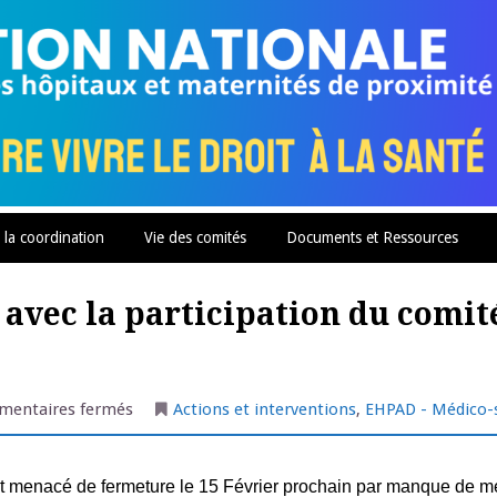
 la coordination
Vie des comités
Documents et Ressources
 avec la participation du comit
sur
entaires fermés
Actions et interventions
,
EHPAD - Médico-s
Joyeuse
:
un
rassemblement
avec
t menacé de fermeture le 15 Février prochain par manque de m