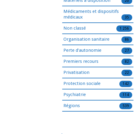
Matériels à disposition
20
Médicaments et dispositifs
médicaux
35
Non classé
1 256
Organisation sanitaire
86
Perte d'autonomie
27
Premiers recours
82
Privatisation
22
Protection sociale
142
Psychiatrie
114
Régions
539