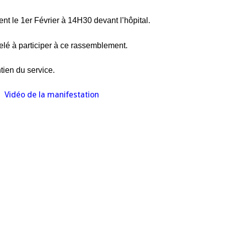
la
participation
du
ent le 1er Février à 14H30 devant
l’hôpital.
comité
d’Aubenas
elé à participer à ce rassemblement.
ien du service.
Vidéo de la manifestation