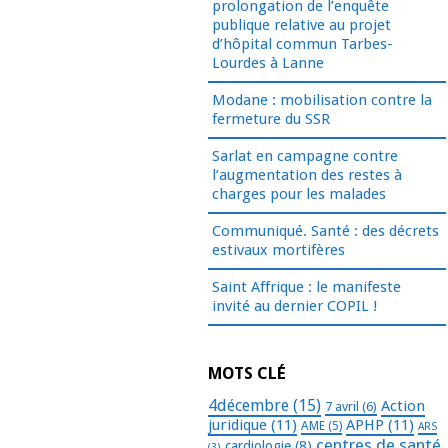
prolongation de l’enquête
publique relative au projet
d’hôpital commun Tarbes-
Lourdes à Lanne
Modane : mobilisation contre la
fermeture du SSR
Sarlat en campagne contre
l’augmentation des restes à
charges pour les malades
Communiqué. Santé : des décrets
estivaux mortifères
Saint Affrique : le manifeste
invité au dernier COPIL !
MOTS CLÉ
4décembre
(15)
Action
7 avril
(6)
juridique
(11)
APHP
(11)
AME
(5)
ARS
centres de santé
cardiologie
(8)
(3)