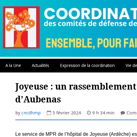
Skip
to
content
A la Une
Actualités
Expression de la coordination
Vie de
Joyeuse : un rassemblement
d’Aubenas
by
cncdhmp
5 février 2024
9 h 34 min
Comm
Le service de MPR de l’hôpital de Joyeuse (Ardèche) es