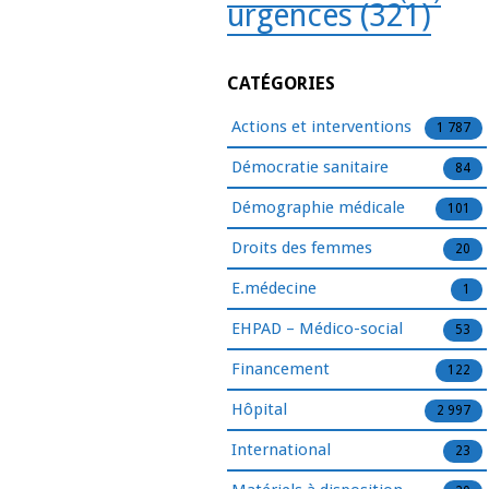
urgences
(321)
CATÉGORIES
Actions et interventions
1 787
Démocratie sanitaire
84
Démographie médicale
101
Droits des femmes
20
E.médecine
1
EHPAD – Médico-social
53
Financement
122
Hôpital
2 997
International
23