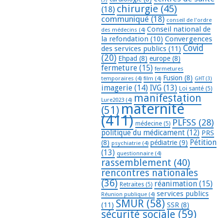
chirurgie
(45)
(18)
communiqué
(18)
conseil de l'ordre
Conseil national de
des médecins
(4)
la refondation
(10)
Convergences
Covid
des services publics
(11)
(20)
Ehpad
(8)
europe
(8)
fermeture
(15)
fermetures
Fusion
(8)
temporaires
(4)
film
(4)
GHT
(3)
imagerie
(14)
IVG
(13)
Loi santé
(5)
manifestation
Lure2023
(4)
maternité
(51)
(411)
PLFSS
(28)
médecine
(5)
politique du médicament
(12)
PRS
Pétition
(8)
pédiatrie
(9)
psychiatrie
(4)
(13)
questionnaire
(4)
rassemblement
(40)
rencontres nationales
(36)
réanimation
(15)
Retraites
(5)
services publics
Réunion publique
(4)
SMUR
(58)
(11)
SSR
(8)
sécurité sociale
(59)