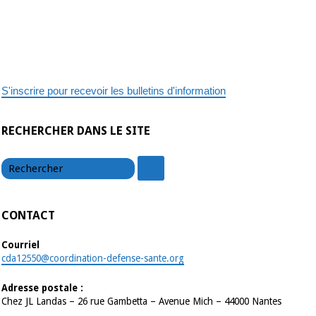
ils
le
glas
?
S'inscrire pour recevoir les bulletins d'information
RECHERCHER DANS LE SITE
chercher
chercher
CONTACT
Courriel
cda12550@coordination-defense-sante.org
Adresse postale :
Chez JL Landas – 26 rue Gambetta – Avenue Mich – 44000 Nantes