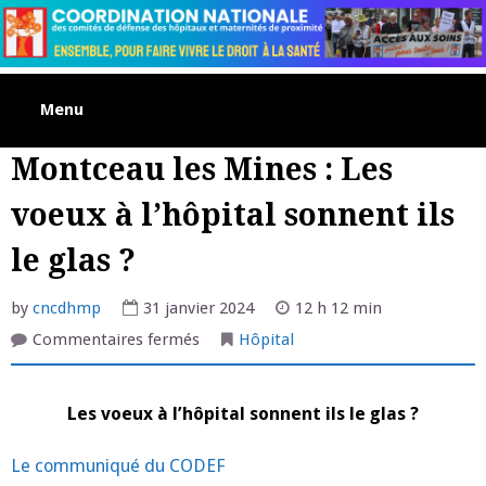
Skip
to
content
Menu
Montceau les Mines : Les
voeux à l’hôpital sonnent ils
le glas ?
by
cncdhmp
31 janvier 2024
12 h 12 min
sur
Commentaires fermés
Hôpital
Montceau
les
Mines
:
Les voeux à l’hôpital sonnent ils le glas ?
Les
voeux
à
l’hôpital
Le communiqué du CODEF
sonnent