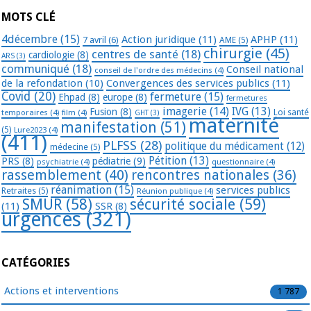
MOTS CLÉ
4décembre
(15)
Action juridique
(11)
APHP
(11)
7 avril
(6)
AME
(5)
chirurgie
(45)
centres de santé
(18)
cardiologie
(8)
ARS
(3)
communiqué
(18)
Conseil national
conseil de l'ordre des médecins
(4)
de la refondation
(10)
Convergences des services publics
(11)
Covid
(20)
fermeture
(15)
Ehpad
(8)
europe
(8)
fermetures
imagerie
(14)
IVG
(13)
Fusion
(8)
temporaires
(4)
film
(4)
Loi santé
GHT
(3)
maternité
manifestation
(51)
(5)
Lure2023
(4)
(411)
PLFSS
(28)
politique du médicament
(12)
médecine
(5)
Pétition
(13)
PRS
(8)
pédiatrie
(9)
psychiatrie
(4)
questionnaire
(4)
rassemblement
(40)
rencontres nationales
(36)
réanimation
(15)
services publics
Retraites
(5)
Réunion publique
(4)
SMUR
(58)
sécurité sociale
(59)
(11)
SSR
(8)
urgences
(321)
CATÉGORIES
Actions et interventions
1 787