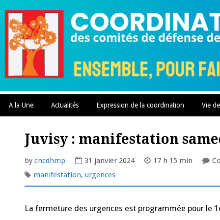
Skip
to
content
A la Une
Actualités
Expression de la coordination
Vie de
Juvisy : manifestation same
by
cncdhmp
31 janvier 2024
17 h 15 min
C
manifestation
,
urgences
La fermeture des urgences est programmée pour le 1er 