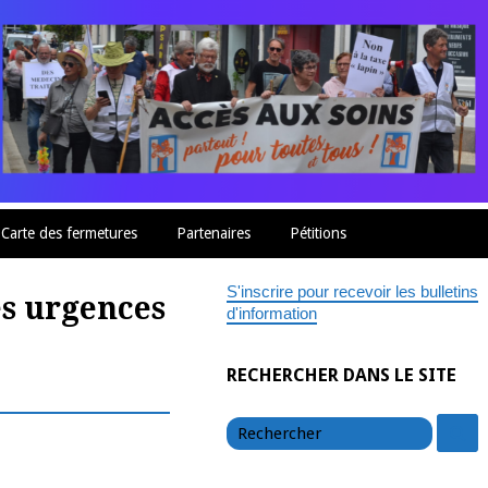
Carte des fermetures
Partenaires
Pétitions
S'inscrire pour recevoir les bulletins
es urgences
d'information
RECHERCHER DANS LE SITE
chercher
c