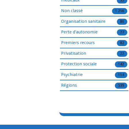
médicaux
35
Non classé
1 256
Organisation sanitaire
86
Perte d'autonomie
27
Premiers recours
82
Privatisation
22
Protection sociale
142
Psychiatrie
114
Régions
539