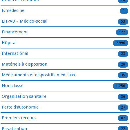
20
E.médecine
1
EHPAD – Médico-social
53
Financement
122
Hôpital
2 996
International
23
Matériels à disposition
20
Médicaments et dispositifs médicaux
35
Non classé
1 256
Organisation sanitaire
86
Perte d'autonomie
27
Premiers recours
82
Privatisation
22