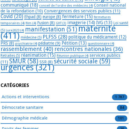
communiqué
(18)
Conseil national
conseil de l'ordre des médecins
(4)
de la refondation
(10)
Convergences des services publics
(11)
Covid
(20)
fermeture
(15)
Ehpad
(8)
europe
(8)
fermetures
imagerie
(14)
IVG
(13)
Fusion
(8)
temporaires
(4)
film
(4)
Loi santé
GHT
(3)
maternité
manifestation
(51)
(5)
Lure2023
(4)
(411)
PLFSS
(28)
politique du médicament
(12)
médecine
(5)
Pétition
(13)
PRS
(8)
pédiatrie
(9)
psychiatrie
(4)
questionnaire
(4)
rassemblement
(40)
rencontres nationales
(36)
réanimation
(15)
services publics
Retraites
(5)
Réunion publique
(4)
SMUR
(58)
sécurité sociale
(59)
(11)
SSR
(8)
urgences
(321)
CATÉGORIES
Actions et interventions
1 787
Démocratie sanitaire
84
Démographie médicale
101
Droits des femmes