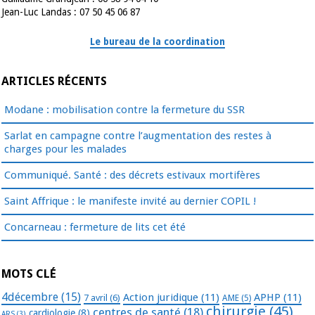
Jean-Luc Landas : 07 50 45 06 87
Le bureau de la coordination
ARTICLES RÉCENTS
Modane : mobilisation contre la fermeture du SSR
Sarlat en campagne contre l’augmentation des restes à
charges pour les malades
Communiqué. Santé : des décrets estivaux mortifères
Saint Affrique : le manifeste invité au dernier COPIL !
Concarneau : fermeture de lits cet été
MOTS CLÉ
4décembre
(15)
Action juridique
(11)
APHP
(11)
7 avril
(6)
AME
(5)
chirurgie
(45)
centres de santé
(18)
cardiologie
(8)
ARS
(3)