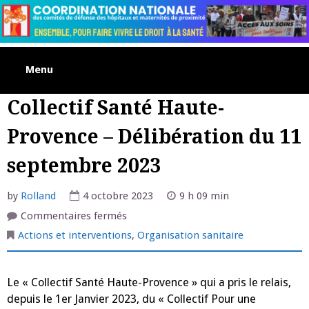
Skip
to
content
Menu
Collectif Santé Haute-
Provence – Délibération du 11
septembre 2023
by
Rolland
4 octobre 2023
9 h 09 min
sur
Commentaires fermés
Collectif
Santé
Actions et interventions
,
Organisation sanitaire
Haute-
Provence
–
Délibération
Le « Collectif Santé Haute-Provence » qui a pris le relais,
du
11
depuis le 1er Janvier 2023, du « Collectif Pour une
septembre