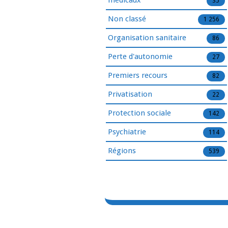
médicaux
35
Non classé
1 256
Organisation sanitaire
86
Perte d'autonomie
27
Premiers recours
82
Privatisation
22
Protection sociale
142
Psychiatrie
114
Régions
539