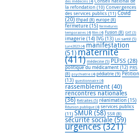
Conseil national de
des médecins
(4)
la refondation
(10)
Convergences
Covid
des services publics
(11)
(20)
Ehpad
(8)
europe
(8)
fermeture
(15)
fermetures
Fusion
(8)
temporaires
(4)
film
(4)
GHT
(3)
imagerie
(14)
IVG
(13)
Loi santé
(5)
manifestation
Lure2023
(4)
maternité
(51)
(411)
PLFSS
(28)
médecine
(5)
politique du médicament
(12)
PRS
Pétition
(8)
pédiatrie
(9)
psychiatrie
(4)
(13)
questionnaire
(4)
rassemblement
(40)
rencontres nationales
(36)
réanimation
(15)
Retraites
(5)
services publics
Réunion publique
(4)
SMUR
(58)
(11)
SSR
(8)
sécurité sociale
(59)
urgences
(321)