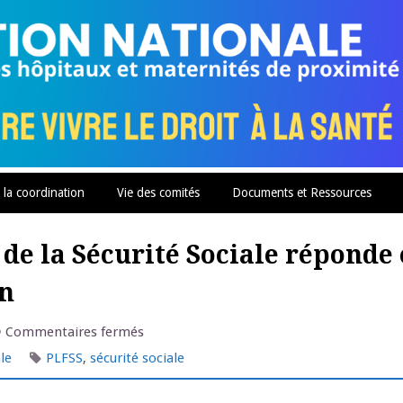
 la coordination
Vie des comités
Documents et Ressources
 de la Sécurité Sociale réponde
on
sur
Commentaires fermés
Pétition
pour
le
PLFSS
,
sécurité sociale
que
le
budget