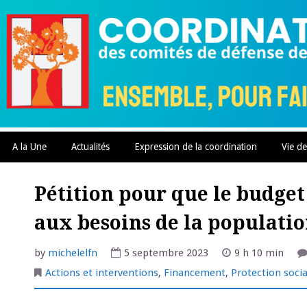
Skip
to
content
A la Une
Actualités
Expression de la coordination
Vie de
Pétition pour que le budget
aux besoins de la populati
by
michelelfn
5 septembre 2023
9 h 10 min
Actions et interventions
,
Financement
,
Protection socia