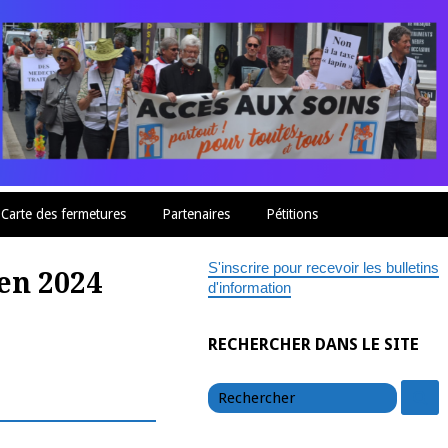
Carte des fermetures
Partenaires
Pétitions
S'inscrire pour recevoir les bulletins
 en 2024
d'information
RECHERCHER DANS LE SITE
chercher
c