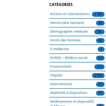
CATÉGORIES
Actions et interventions
1 787
Démocratie sanitaire
84
Démographie médicale
101
Droits des femmes
20
E.médecine
1
EHPAD – Médico-social
53
Financement
122
Hôpital
2 996
International
23
Matériels à disposition
20
Médicaments et dispositifs