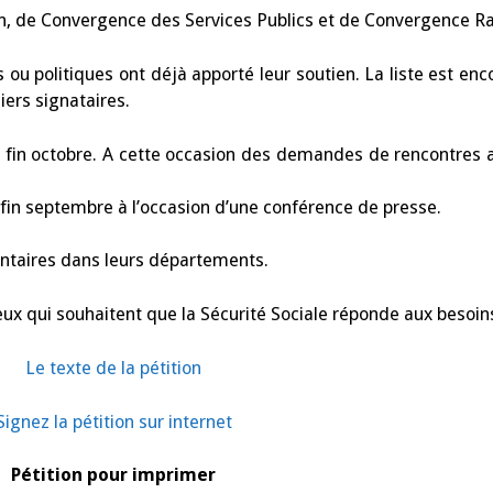
de
tion, de Convergence des Services Publics et de Convergence Ra
la
Sécurité
Sociale
réponde
u politiques ont déjà apporté leur soutien. La liste est enco
en
2024
iers signataires.
aux
besoins
de
e fin octobre. A cette occasion des demandes de rencontres a
la
population
t fin septembre à l’occasion d’une conférence de presse.
ntaires dans leurs départements.
 ceux qui souhaitent que la Sécurité Sociale réponde aux besoin
Le texte de la pétition
Signez la pétition sur internet
Pétition pour imprimer