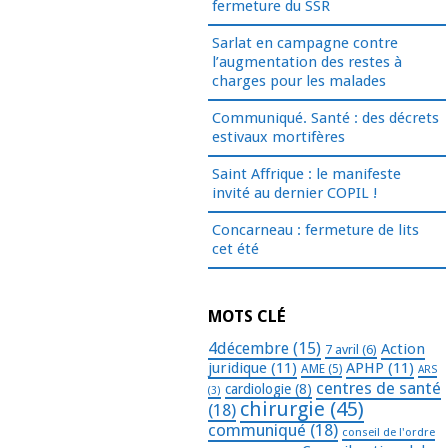
fermeture du SSR
Sarlat en campagne contre
l’augmentation des restes à
charges pour les malades
Communiqué. Santé : des décrets
estivaux mortifères
Saint Affrique : le manifeste
invité au dernier COPIL !
Concarneau : fermeture de lits
cet été
MOTS CLÉ
4décembre
(15)
Action
7 avril
(6)
juridique
(11)
APHP
(11)
AME
(5)
ARS
centres de santé
cardiologie
(8)
(3)
chirurgie
(45)
(18)
communiqué
(18)
conseil de l'ordre