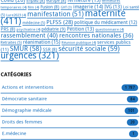
fermeture
(15)
Ehpad
(8)
europe
(8)
fermetures
imagerie
(14)
IVG
(13)
Fusion
(8)
temporaires
(4)
film
(4)
Loi santé
GHT
(3)
maternité
manifestation
(51)
(5)
Lure2023
(4)
(411)
PLFSS
(28)
politique du médicament
(12)
médecine
(5)
Pétition
(13)
PRS
(8)
pédiatrie
(9)
psychiatrie
(4)
questionnaire
(4)
rassemblement
(40)
rencontres nationales
(36)
réanimation
(15)
services publics
Retraites
(5)
Réunion publique
(4)
SMUR
(58)
sécurité sociale
(59)
(11)
SSR
(8)
urgences
(321)
CATÉGORIES
Actions et interventions
1 787
Démocratie sanitaire
84
Démographie médicale
101
Droits des femmes
20
E.médecine
1