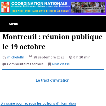
Skip
to
content
Menu
Montreuil : réunion publique
le 19 octobre
by
michelelfn
28 septembre 2023
0 h 20 min
sur
Commentaires fermés
Non classé
Montreuil
:
réunion
publique
Le tract d’invitation
le
19
octobre
S'inscrire pour recevoir les bulletins d'information