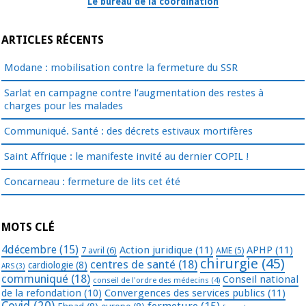
Le bureau de la coordination
ARTICLES RÉCENTS
Modane : mobilisation contre la fermeture du SSR
Sarlat en campagne contre l’augmentation des restes à
charges pour les malades
Communiqué. Santé : des décrets estivaux mortifères
Saint Affrique : le manifeste invité au dernier COPIL !
Concarneau : fermeture de lits cet été
MOTS CLÉ
4décembre
(15)
Action juridique
(11)
APHP
(11)
7 avril
(6)
AME
(5)
chirurgie
(45)
centres de santé
(18)
cardiologie
(8)
ARS
(3)
communiqué
(18)
Conseil national
conseil de l'ordre des médecins
(4)
de la refondation
(10)
Convergences des services publics
(11)
Covid
(20)