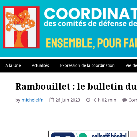
Skip
to
content
A la Une
Actualités
Expression de la coordination
Vie de
Rambouillet : le bulletin du
by
michelelfn
26 juin 2023
18 h 02 min
Com