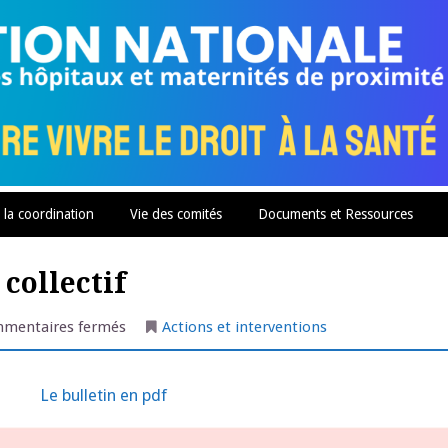
 la coordination
Vie des comités
Documents et Ressources
 collectif
sur
mentaires fermés
Actions et interventions
Rambouillet
:
le
bulletin
Le bulletin en pdf
du
collectif