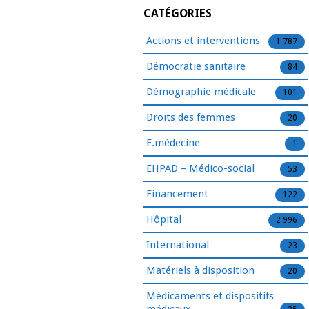
CATÉGORIES
Actions et interventions
1 787
Démocratie sanitaire
84
Démographie médicale
101
Droits des femmes
20
E.médecine
1
EHPAD – Médico-social
53
Financement
122
Hôpital
2 996
International
23
Matériels à disposition
20
Médicaments et dispositifs