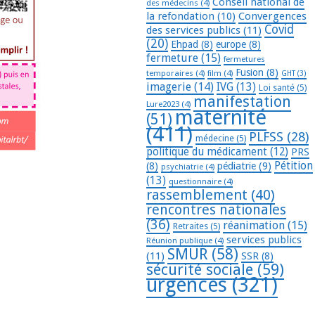
Conseil national de
des médecins
(4)
la refondation
(10)
Convergences
Covid
des services publics
(11)
(20)
Ehpad
(8)
europe
(8)
fermeture
(15)
fermetures
Fusion
(8)
temporaires
(4)
film
(4)
GHT
(3)
imagerie
(14)
IVG
(13)
Loi santé
(5)
manifestation
Lure2023
(4)
maternité
(51)
(411)
PLFSS
(28)
médecine
(5)
politique du médicament
(12)
PRS
Pétition
(8)
pédiatrie
(9)
psychiatrie
(4)
(13)
questionnaire
(4)
rassemblement
(40)
rencontres nationales
(36)
réanimation
(15)
Retraites
(5)
services publics
Réunion publique
(4)
SMUR
(58)
(11)
SSR
(8)
sécurité sociale
(59)
urgences
(321)