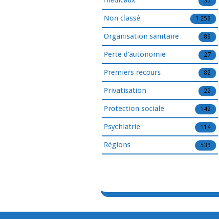
médicaux
35
Non classé
1 256
Organisation sanitaire
86
Perte d'autonomie
27
Premiers recours
82
Privatisation
22
Protection sociale
142
Psychiatrie
114
Régions
539