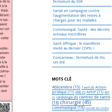
fermeture du SSR
Sarlat en campagne contre
l’augmentation des restes à
charges pour les malades
Communiqué. Santé : des décrets
estivaux mortifères
Saint Affrique : le manifeste
invité au dernier COPIL !
Concarneau : fermeture de lits
cet été
MOTS CLÉ
4décembre
(15)
Action
7 avril
(6)
juridique
(11)
APHP
(11)
AME
(5)
ARS
centres de santé
cardiologie
(8)
(3)
chirurgie
(45)
(18)
communiqué
(18)
conseil de l'ordre