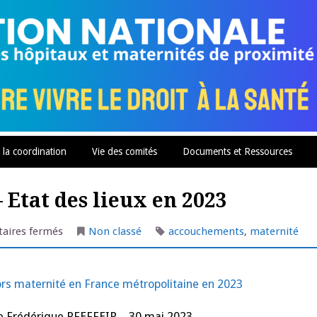
 la coordination
Vie des comités
Documents et Ressources
 Etat des lieux en 2023
sur
aires fermés
Non classé
accouchements
,
maternité
Naissances
hors
maternité
–
Etat
s maternité en France métropolitaine en 2023
des
lieux
en
de Frédérique PFEFFEIR – 30 mai 2023