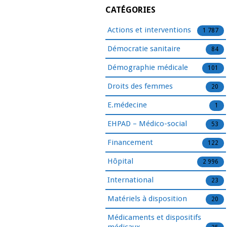
CATÉGORIES
Actions et interventions
1 787
Démocratie sanitaire
84
Démographie médicale
101
Droits des femmes
20
E.médecine
1
EHPAD – Médico-social
53
Financement
122
Hôpital
2 996
International
23
Matériels à disposition
20
Médicaments et dispositifs