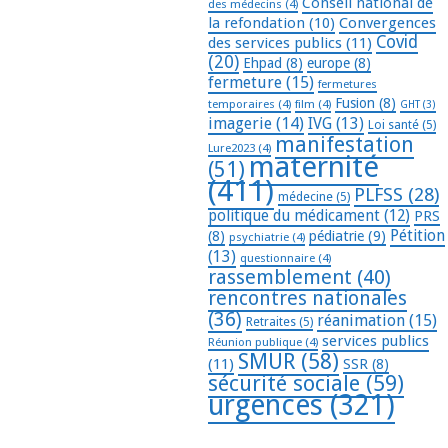
Conseil national de
des médecins
(4)
la refondation
(10)
Convergences
Covid
des services publics
(11)
(20)
Ehpad
(8)
europe
(8)
fermeture
(15)
fermetures
Fusion
(8)
temporaires
(4)
film
(4)
GHT
(3)
imagerie
(14)
IVG
(13)
Loi santé
(5)
manifestation
Lure2023
(4)
maternité
(51)
(411)
PLFSS
(28)
médecine
(5)
politique du médicament
(12)
PRS
Pétition
(8)
pédiatrie
(9)
psychiatrie
(4)
(13)
questionnaire
(4)
rassemblement
(40)
rencontres nationales
(36)
réanimation
(15)
Retraites
(5)
services publics
Réunion publique
(4)
SMUR
(58)
(11)
SSR
(8)
sécurité sociale
(59)
urgences
(321)