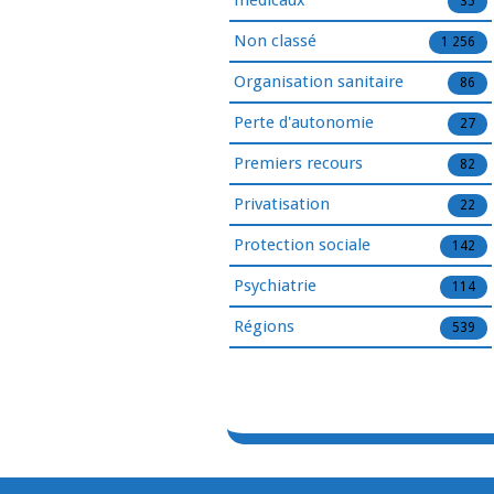
médicaux
35
Non classé
1 256
Organisation sanitaire
86
Perte d'autonomie
27
Premiers recours
82
Privatisation
22
Protection sociale
142
Psychiatrie
114
Régions
539