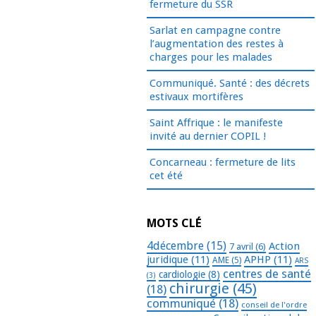
fermeture du SSR
Sarlat en campagne contre
l’augmentation des restes à
charges pour les malades
Communiqué. Santé : des décrets
estivaux mortifères
Saint Affrique : le manifeste
invité au dernier COPIL !
Concarneau : fermeture de lits
cet été
MOTS CLÉ
4décembre
(15)
Action
7 avril
(6)
juridique
(11)
APHP
(11)
AME
(5)
ARS
centres de santé
cardiologie
(8)
(3)
chirurgie
(45)
(18)
communiqué
(18)
conseil de l'ordre