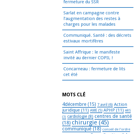
fermeture du SSR
Sarlat en campagne contre
l’augmentation des restes à
charges pour les malades
Communiqué. Santé : des décrets
estivaux mortifères
Saint Affrique : le manifeste
invité au dernier COPIL !
Concarneau : fermeture de lits
cet été
MOTS CLÉ
4décembre
(15)
Action
7 avril
(6)
juridique
(11)
APHP
(11)
AME
(5)
ARS
centres de santé
cardiologie
(8)
(3)
chirurgie
(45)
(18)
communiqué
(18)
conseil de l'ordre