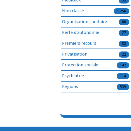
médicaux
35
Non classé
1 256
Organisation sanitaire
86
Perte d'autonomie
27
Premiers recours
82
Privatisation
22
Protection sociale
142
Psychiatrie
114
Régions
539