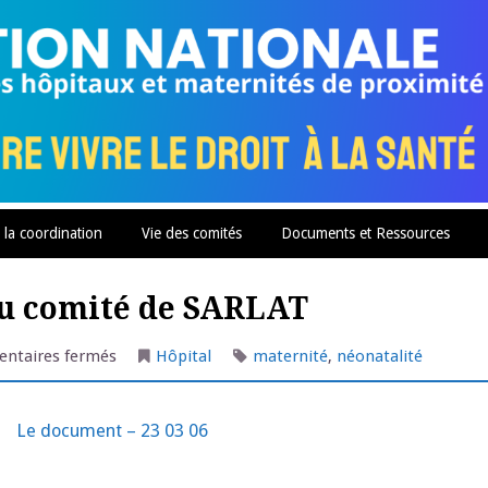
 la coordination
Vie des comités
Documents et Ressources
du comité de SARLAT
sur
ntaires fermés
Hôpital
maternité
,
néonatalité
Rapport
VILLE
–
Réaction
Le document – 23 03 06
du
comité
de
SARLAT