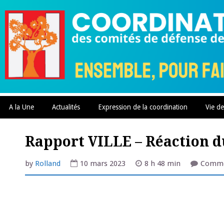
Skip
to
content
A la Une
Actualités
Expression de la coordination
Vie de
Rapport VILLE – Réaction 
by
Rolland
10 mars 2023
8 h 48 min
Comme