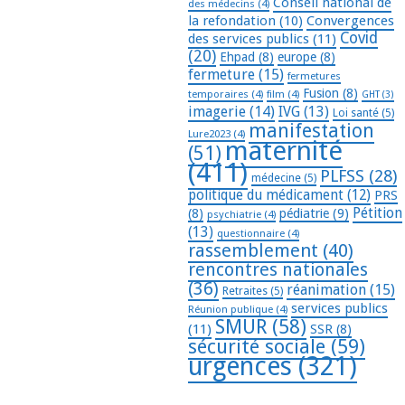
Conseil national de
des médecins
(4)
la refondation
(10)
Convergences
Covid
des services publics
(11)
(20)
Ehpad
(8)
europe
(8)
fermeture
(15)
fermetures
Fusion
(8)
temporaires
(4)
film
(4)
GHT
(3)
imagerie
(14)
IVG
(13)
Loi santé
(5)
manifestation
Lure2023
(4)
maternité
(51)
(411)
PLFSS
(28)
médecine
(5)
politique du médicament
(12)
PRS
Pétition
(8)
pédiatrie
(9)
psychiatrie
(4)
(13)
questionnaire
(4)
rassemblement
(40)
rencontres nationales
(36)
réanimation
(15)
Retraites
(5)
services publics
Réunion publique
(4)
SMUR
(58)
(11)
SSR
(8)
sécurité sociale
(59)
urgences
(321)