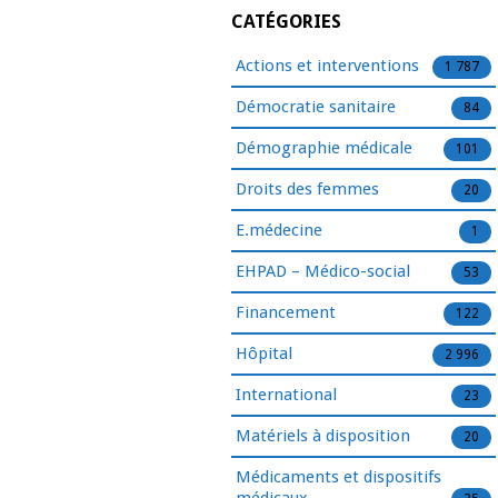
CATÉGORIES
Actions et interventions
1 787
Démocratie sanitaire
84
Démographie médicale
101
Droits des femmes
20
E.médecine
1
EHPAD – Médico-social
53
Financement
122
Hôpital
2 996
International
23
Matériels à disposition
20
Médicaments et dispositifs