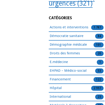
urgences
(321)
CATÉGORIES
Actions et interventions
1 787
Démocratie sanitaire
84
Démographie médicale
101
Droits des femmes
20
E.médecine
1
EHPAD – Médico-social
53
Financement
122
Hôpital
2 997
International
23