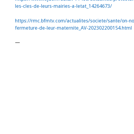
les-cles-de-leurs-mairies-a-letat_14264673/
https://rmc.bfmtv.com/actualites/societe/sante/on-
fermeture-de-leur-maternite_AV-202302200154.html
—