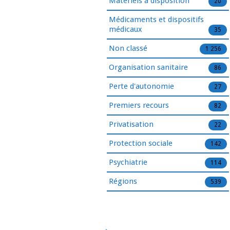
Matériels à disposition
20
Médicaments et dispositifs
médicaux
35
Non classé
1 256
Organisation sanitaire
86
Perte d'autonomie
27
Premiers recours
82
Privatisation
22
Protection sociale
142
Psychiatrie
114
Régions
539