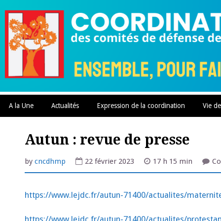
Skip
to
content
A la Une
Actualités
Expression de la coordination
Vie de
Autun : revue de presse
by
cncdhmp
22 février 2023
17 h 15 min
Co
https://www.lejdc.fr/autun-71400/actualites/materni
https://www.lejdc.fr/autun-71400/actualites/protest