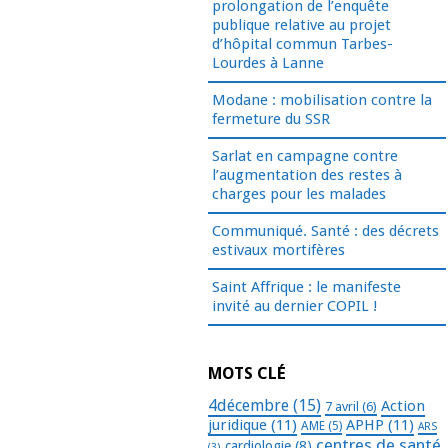
prolongation de l’enquête
publique relative au projet
d’hôpital commun Tarbes-
Lourdes à Lanne
Modane : mobilisation contre la
fermeture du SSR
Sarlat en campagne contre
l’augmentation des restes à
charges pour les malades
Communiqué. Santé : des décrets
estivaux mortifères
Saint Affrique : le manifeste
invité au dernier COPIL !
MOTS CLÉ
4décembre
(15)
Action
7 avril
(6)
juridique
(11)
APHP
(11)
AME
(5)
ARS
centres de santé
cardiologie
(8)
(3)