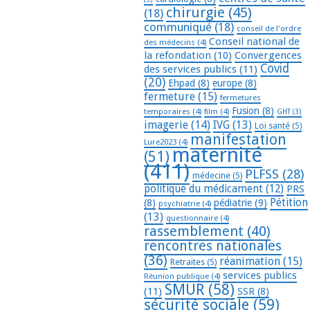
chirurgie
(45)
(18)
communiqué
(18)
conseil de l'ordre
Conseil national de
des médecins
(4)
la refondation
(10)
Convergences
Covid
des services publics
(11)
(20)
Ehpad
(8)
europe
(8)
fermeture
(15)
fermetures
Fusion
(8)
temporaires
(4)
film
(4)
GHT
(3)
imagerie
(14)
IVG
(13)
Loi santé
(5)
manifestation
Lure2023
(4)
maternité
(51)
(411)
PLFSS
(28)
médecine
(5)
politique du médicament
(12)
PRS
Pétition
(8)
pédiatrie
(9)
psychiatrie
(4)
(13)
questionnaire
(4)
rassemblement
(40)
rencontres nationales
(36)
réanimation
(15)
Retraites
(5)
services publics
Réunion publique
(4)
SMUR
(58)
(11)
SSR
(8)
sécurité sociale
(59)