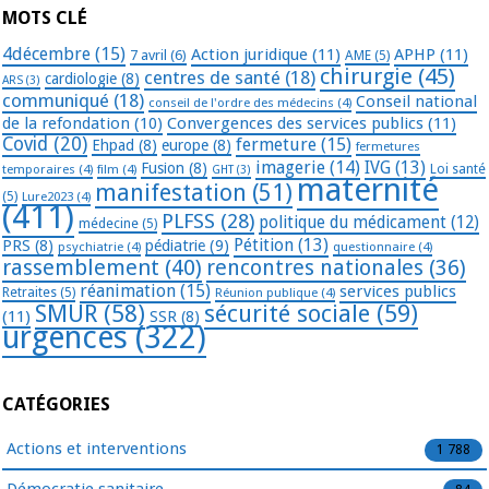
MOTS CLÉ
4décembre
(15)
Action juridique
(11)
APHP
(11)
7 avril
(6)
AME
(5)
chirurgie
(45)
centres de santé
(18)
cardiologie
(8)
ARS
(3)
communiqué
(18)
Conseil national
conseil de l'ordre des médecins
(4)
de la refondation
(10)
Convergences des services publics
(11)
Covid
(20)
fermeture
(15)
Ehpad
(8)
europe
(8)
fermetures
imagerie
(14)
IVG
(13)
Fusion
(8)
temporaires
(4)
film
(4)
Loi santé
GHT
(3)
maternité
manifestation
(51)
(5)
Lure2023
(4)
(411)
PLFSS
(28)
politique du médicament
(12)
médecine
(5)
Pétition
(13)
PRS
(8)
pédiatrie
(9)
psychiatrie
(4)
questionnaire
(4)
rassemblement
(40)
rencontres nationales
(36)
réanimation
(15)
services publics
Retraites
(5)
Réunion publique
(4)
SMUR
(58)
sécurité sociale
(59)
(11)
SSR
(8)
urgences
(322)
CATÉGORIES
Actions et interventions
1 788