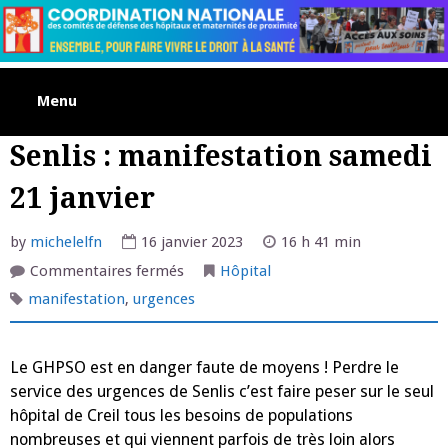
Skip
to
content
Menu
Senlis : manifestation samedi
21 janvier
by
michelelfn
16 janvier 2023
16 h 41 min
sur
Commentaires fermés
Hôpital
Senlis
:
manifestation
,
urgences
manifestation
samedi
21
janvier
Le GHPSO est en danger faute de moyens ! Perdre le
service des urgences de Senlis c’est faire peser sur le seul
hôpital de Creil tous les besoins de populations
nombreuses et qui viennent parfois de très loin alors