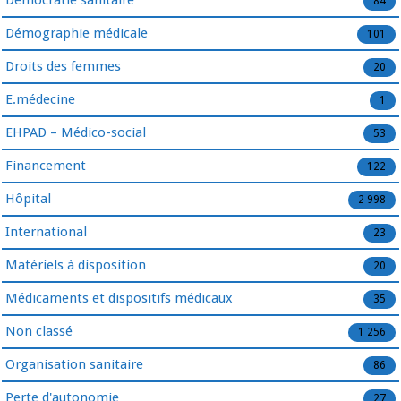
Démocratie sanitaire
84
Démographie médicale
101
Droits des femmes
20
E.médecine
1
EHPAD – Médico-social
53
Financement
122
Hôpital
2 998
International
23
Matériels à disposition
20
Médicaments et dispositifs médicaux
35
Non classé
1 256
Organisation sanitaire
86
Perte d'autonomie
27