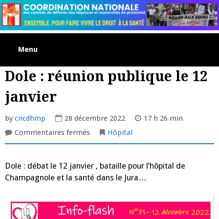
Skip
to
content
Menu
Dole : réunion publique le 12
janvier
by
cncdhmp
28 décembre 2022
17 h 26 min
sur
Commentaires fermés
Hôpital
Dole
:
réunion
publique
Dole : débat le 12 janvier , bataille pour l’hôpital de
le
12
Champagnole et la santé dans le Jura…
janvier