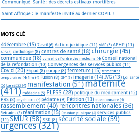
Communiqué. Santé : des décrets estivaux mortifères
Saint Affrique : le manifeste invité au dernier COPIL !
MOTS CLÉ
4décembre
(15)
Action juridique
(11)
APHP
(11)
7 avril
(6)
AME
(5)
chirurgie
(45)
centres de santé
(18)
cardiologie
(8)
ARS
(3)
communiqué
(18)
Conseil national
conseil de l'ordre des médecins
(4)
de la refondation
(10)
Convergences des services publics
(11)
Covid
(20)
fermeture
(15)
Ehpad
(8)
europe
(8)
fermetures
imagerie
(14)
IVG
(13)
Fusion
(8)
temporaires
(4)
film
(4)
Loi santé
GHT
(3)
maternité
manifestation
(51)
(5)
Lure2023
(4)
(411)
PLFSS
(28)
politique du médicament
(12)
médecine
(5)
Pétition
(13)
PRS
(8)
pédiatrie
(9)
psychiatrie
(4)
questionnaire
(4)
rassemblement
(40)
rencontres nationales
(36)
réanimation
(15)
services publics
Retraites
(5)
Réunion publique
(4)
SMUR
(58)
sécurité sociale
(59)
(11)
SSR
(8)
urgences
(321)