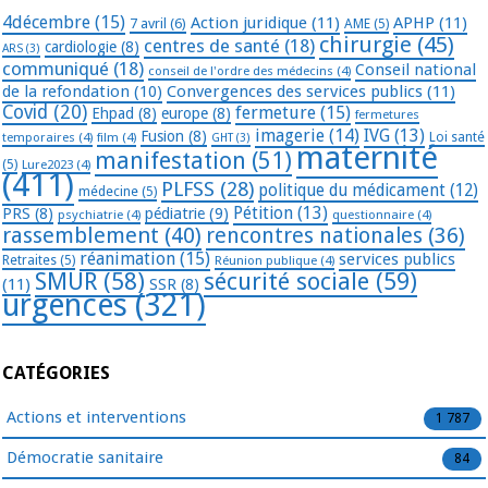
4décembre
(15)
Action juridique
(11)
APHP
(11)
7 avril
(6)
AME
(5)
chirurgie
(45)
centres de santé
(18)
cardiologie
(8)
ARS
(3)
communiqué
(18)
Conseil national
conseil de l'ordre des médecins
(4)
de la refondation
(10)
Convergences des services publics
(11)
Covid
(20)
fermeture
(15)
Ehpad
(8)
europe
(8)
fermetures
imagerie
(14)
IVG
(13)
Fusion
(8)
temporaires
(4)
film
(4)
Loi santé
GHT
(3)
maternité
manifestation
(51)
(5)
Lure2023
(4)
(411)
PLFSS
(28)
politique du médicament
(12)
médecine
(5)
Pétition
(13)
PRS
(8)
pédiatrie
(9)
psychiatrie
(4)
questionnaire
(4)
rassemblement
(40)
rencontres nationales
(36)
réanimation
(15)
services publics
Retraites
(5)
Réunion publique
(4)
SMUR
(58)
sécurité sociale
(59)
(11)
SSR
(8)
urgences
(321)
CATÉGORIES
Actions et interventions
1 787
Démocratie sanitaire
84