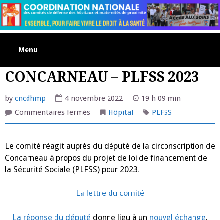
Skip
to
content
Menu
CONCARNEAU – PLFSS 2023
by
cncdhmp
4 novembre 2022
19 h 09 min
sur
Commentaires fermés
Hôpital
PLFSS
CONCARNEAU
–
PLFSS
2023
Le comité réagit auprès du député de la circonscription de
Concarneau à propos du projet de loi de financement de
la Sécurité Sociale (PLFSS) pour 2023.
La lettre du comité
La réponse du député
donne lieu à un
nouvel échange
.