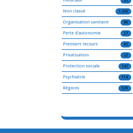
médicaux
35
Non classé
1 256
Organisation sanitaire
86
Perte d'autonomie
27
Premiers recours
82
Privatisation
22
Protection sociale
142
Psychiatrie
114
Régions
539