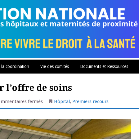
 la coordination
Vie des comités
Documents et Ressources
l’offre de soins
sur
ommentaires fermés
Hôpital
,
Premiers recours
Riche
débat
à
Marmande
sur
l’offre
de
soins