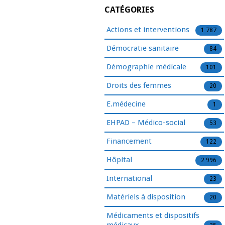
CATÉGORIES
Actions et interventions
1 787
Démocratie sanitaire
84
Démographie médicale
101
Droits des femmes
20
E.médecine
1
EHPAD – Médico-social
53
Financement
122
Hôpital
2 996
International
23
Matériels à disposition
20
Médicaments et dispositifs