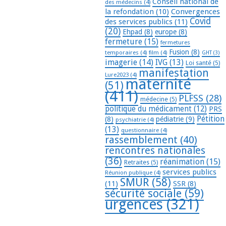
Conseil national de
des médecins
(4)
la refondation
(10)
Convergences
Covid
des services publics
(11)
(20)
Ehpad
(8)
europe
(8)
fermeture
(15)
fermetures
Fusion
(8)
temporaires
(4)
film
(4)
GHT
(3)
imagerie
(14)
IVG
(13)
Loi santé
(5)
manifestation
Lure2023
(4)
maternité
(51)
(411)
PLFSS
(28)
médecine
(5)
politique du médicament
(12)
PRS
Pétition
(8)
pédiatrie
(9)
psychiatrie
(4)
(13)
questionnaire
(4)
rassemblement
(40)
rencontres nationales
(36)
réanimation
(15)
Retraites
(5)
services publics
Réunion publique
(4)
SMUR
(58)
(11)
SSR
(8)
sécurité sociale
(59)
urgences
(321)