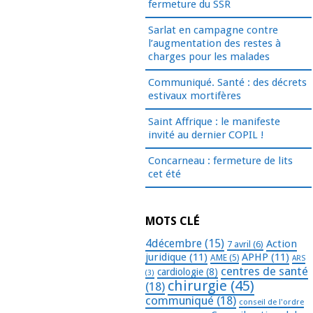
fermeture du SSR
Sarlat en campagne contre
l’augmentation des restes à
charges pour les malades
Communiqué. Santé : des décrets
estivaux mortifères
Saint Affrique : le manifeste
invité au dernier COPIL !
Concarneau : fermeture de lits
cet été
MOTS CLÉ
4décembre
(15)
Action
7 avril
(6)
juridique
(11)
APHP
(11)
AME
(5)
ARS
centres de santé
cardiologie
(8)
(3)
chirurgie
(45)
(18)
communiqué
(18)
conseil de l'ordre