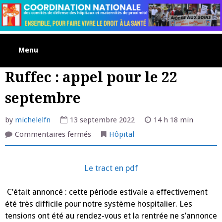
Skip
to
content
Menu
Ruffec : appel pour le 22
septembre
by
michelelfn
13 septembre 2022
14 h 18 min
sur
Commentaires fermés
Hôpital
Ruffec
:
appel
pour
Le tract en pdf
le
22
septembre
C’était annoncé : cette période estivale a effectivement
été très difficile pour notre système
hospitalier. Les
tensions ont été au rendez-vous et la rentrée ne s’annonce