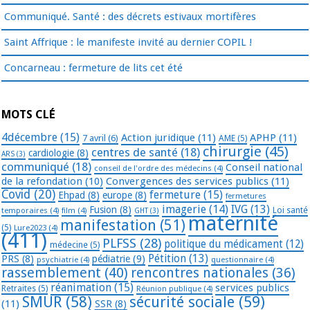
Communiqué. Santé : des décrets estivaux mortifères
Saint Affrique : le manifeste invité au dernier COPIL !
Concarneau : fermeture de lits cet été
MOTS CLÉ
4décembre
(15)
Action juridique
(11)
APHP
(11)
7 avril
(6)
AME
(5)
chirurgie
(45)
centres de santé
(18)
cardiologie
(8)
ARS
(3)
communiqué
(18)
Conseil national
conseil de l'ordre des médecins
(4)
de la refondation
(10)
Convergences des services publics
(11)
Covid
(20)
fermeture
(15)
Ehpad
(8)
europe
(8)
fermetures
imagerie
(14)
IVG
(13)
Fusion
(8)
temporaires
(4)
film
(4)
Loi santé
GHT
(3)
maternité
manifestation
(51)
(5)
Lure2023
(4)
(411)
PLFSS
(28)
politique du médicament
(12)
médecine
(5)
Pétition
(13)
PRS
(8)
pédiatrie
(9)
psychiatrie
(4)
questionnaire
(4)
rassemblement
(40)
rencontres nationales
(36)
réanimation
(15)
services publics
Retraites
(5)
Réunion publique
(4)
SMUR
(58)
sécurité sociale
(59)
(11)
SSR
(8)