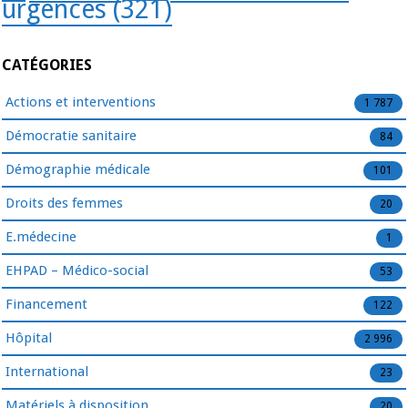
urgences
(321)
CATÉGORIES
Actions et interventions
1 787
Démocratie sanitaire
84
Démographie médicale
101
Droits des femmes
20
E.médecine
1
EHPAD – Médico-social
53
Financement
122
Hôpital
2 996
International
23
Matériels à disposition
20