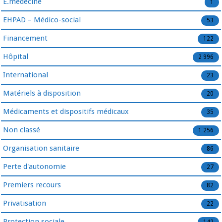
E.médecine
1
EHPAD – Médico-social
53
Financement
122
Hôpital
2 996
International
23
Matériels à disposition
20
Médicaments et dispositifs médicaux
35
Non classé
1 256
Organisation sanitaire
86
Perte d'autonomie
27
Premiers recours
82
Privatisation
22
Protection sociale