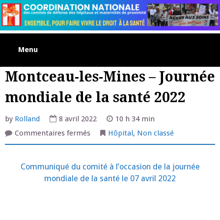
Skip
to
content
Menu
Montceau-les-Mines – Journée
mondiale de la santé 2022
by
Rolland
8 avril 2022
10 h 34 min
sur
Commentaires fermés
Hôpital
,
Non classé
Montceau-
les-
Mines
–
Communiqué du comité à l’occasion de la journée
Journée
mondiale
mondiale de la santé le 07 avril 2022
de
la
santé
2022