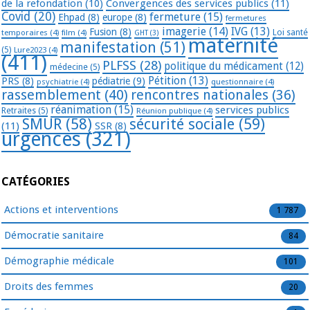
de la refondation
(10)
Convergences des services publics
(11)
Covid
(20)
fermeture
(15)
Ehpad
(8)
europe
(8)
fermetures
imagerie
(14)
IVG
(13)
Fusion
(8)
temporaires
(4)
film
(4)
Loi santé
GHT
(3)
maternité
manifestation
(51)
(5)
Lure2023
(4)
(411)
PLFSS
(28)
politique du médicament
(12)
médecine
(5)
Pétition
(13)
PRS
(8)
pédiatrie
(9)
psychiatrie
(4)
questionnaire
(4)
rassemblement
(40)
rencontres nationales
(36)
réanimation
(15)
services publics
Retraites
(5)
Réunion publique
(4)
SMUR
(58)
sécurité sociale
(59)
(11)
SSR
(8)
urgences
(321)
CATÉGORIES
Actions et interventions
1 787
Démocratie sanitaire
84
Démographie médicale
101
Droits des femmes
20