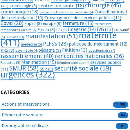
chirurgie
(45)
centres de santé
(18)
cardiologie
(8)
ARS
(3)
communiqué
(18)
Conseil national
conseil de l'ordre des médecins
(4)
de la refondation
(10)
Convergences des services publics
(11)
Covid
(20)
fermeture
(15)
Ehpad
(8)
europe
(8)
fermetures
imagerie
(14)
IVG
(13)
Fusion
(8)
temporaires
(4)
film
(4)
Loi santé
GHT
(3)
maternité
manifestation
(51)
(5)
Lure2023
(4)
(411)
PLFSS
(28)
politique du médicament
(12)
médecine
(5)
Pétition
(13)
PRS
(8)
pédiatrie
(9)
psychiatrie
(4)
questionnaire
(4)
rassemblement
(40)
rencontres nationales
(36)
réanimation
(15)
services publics
Retraites
(5)
Réunion publique
(4)
SMUR
(58)
sécurité sociale
(59)
(11)
SSR
(8)
urgences
(322)
CATÉGORIES
Actions et interventions
1 788
Démocratie sanitaire
84
Démographie médicale
101