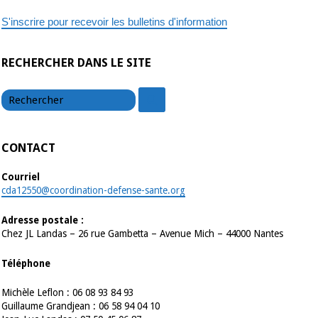
région
–
S'inscrire pour recevoir les bulletins d'information
04
04
22
RECHERCHER DANS LE SITE
chercher
chercher
CONTACT
Courriel
cda12550@coordination-defense-sante.org
Adresse postale :
Chez JL Landas – 26 rue Gambetta – Avenue Mich – 44000 Nantes
Téléphone
Michèle Leflon : 06 08 93 84 93
Guillaume Grandjean : 06 58 94 04 10