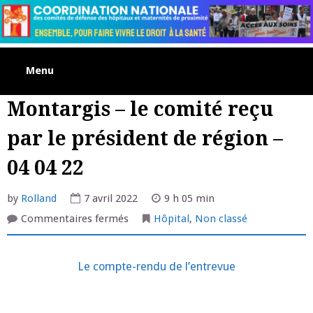
Skip
to
content
Menu
Montargis – le comité reçu
par le président de région –
04 04 22
by
Rolland
7 avril 2022
9 h 05 min
sur
Commentaires fermés
Hôpital
,
Non classé
Montargis
–
le
comité
Le compte-rendu de l’entrevue
reçu
par
le
président
de