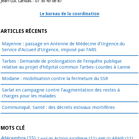
Jean-Luc Landas : 07 50 45 06 87
Le bureau de la coordination
ARTICLES RÉCENTS
Mayenne : passage en Antenne de Médecine d’Urgence.du
Service d’Accueil d’Urgence, imposé par l’ARS
Tarbes : Demande de prolongation de l’enquête publique
relative au projet d’hôpital commun Tarbes-Lourdes à Lanne
Modane : mobilisation contre la fermeture du SSR
Sarlat en campagne contre l’augmentation des restes à
charges pour les malades
Communiqué. Santé : des décrets estivaux mortifères
MOTS CLÉ
4décembre
(15)
Action juridique
(11)
APHP
(11)
7 avril
(6)
AME
(5)