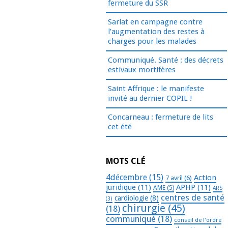
fermeture du SSR
Sarlat en campagne contre
l’augmentation des restes à
charges pour les malades
Communiqué. Santé : des décrets
estivaux mortifères
Saint Affrique : le manifeste
invité au dernier COPIL !
Concarneau : fermeture de lits
cet été
MOTS CLÉ
4décembre
(15)
Action
7 avril
(6)
juridique
(11)
APHP
(11)
AME
(5)
ARS
centres de santé
cardiologie
(8)
(3)
chirurgie
(45)
(18)
communiqué
(18)
conseil de l'ordre