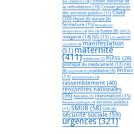
Conseil national de
des médecins
(4)
la refondation
(10)
Convergences
Covid
des services publics
(11)
(20)
Ehpad
(8)
europe
(8)
fermeture
(15)
fermetures
Fusion
(8)
temporaires
(4)
film
(4)
GHT
(3)
imagerie
(14)
IVG
(13)
Loi santé
(5)
manifestation
Lure2023
(4)
maternité
(51)
(411)
PLFSS
(28)
médecine
(5)
politique du médicament
(12)
PRS
Pétition
(8)
pédiatrie
(9)
psychiatrie
(4)
(13)
questionnaire
(4)
rassemblement
(40)
rencontres nationales
(36)
réanimation
(15)
Retraites
(5)
services publics
Réunion publique
(4)
SMUR
(58)
(11)
SSR
(8)
sécurité sociale
(59)
urgences
(321)