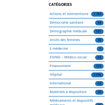
CATÉGORIES
Actions et interventions
1 787
Démocratie sanitaire
84
Démographie médicale
101
Droits des femmes
20
E.médecine
1
EHPAD – Médico-social
53
Financement
122
Hôpital
2 996
International
23
Matériels à disposition
20
Médicaments et dispositifs