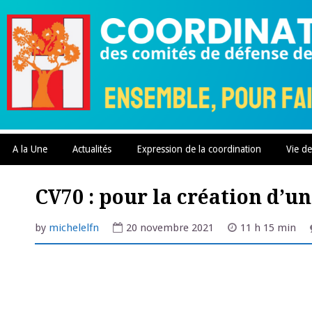
Skip
to
content
A la Une
Actualités
Expression de la coordination
Vie de
CV70 : pour la création d’u
by
michelelfn
20 novembre 2021
11 h 15 min