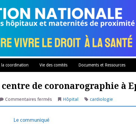
 la coordination
Vie des comités
Documents et Ressources
n centre de coronarographie à E
sur
Commentaires fermés
Hôpital
cardiologie
CV70
:
pour
la
Le communiqué
création
d’un
centre
de