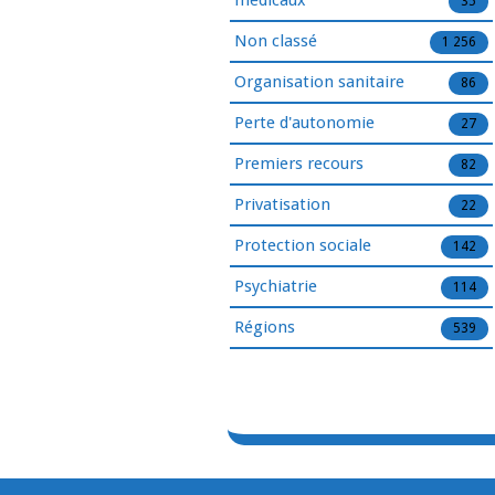
médicaux
35
Non classé
1 256
Organisation sanitaire
86
Perte d'autonomie
27
Premiers recours
82
Privatisation
22
Protection sociale
142
Psychiatrie
114
Régions
539