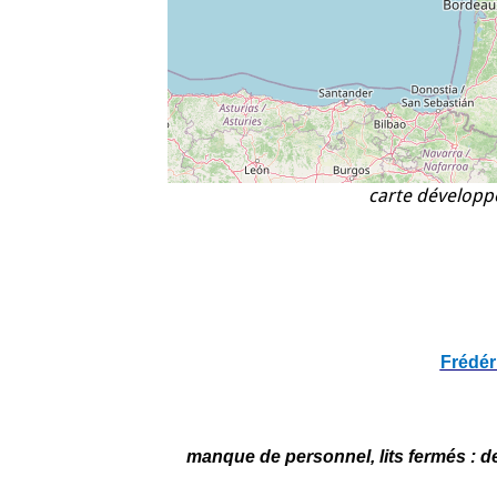
carte développé
Frédér
manque de personnel, lits fermés : d