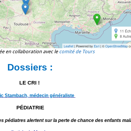
11 Éc
8 Autre
Leaflet
| Powered by
Esri
| ©
OpenStreetMap
co
e en collaboration avec le
comité de Tours
Dossiers :
LE CRI !
ic Stambach, médecin généraliste
PÉDIATRIE
es pédiatres alertent sur la perte de chance des enfants ma