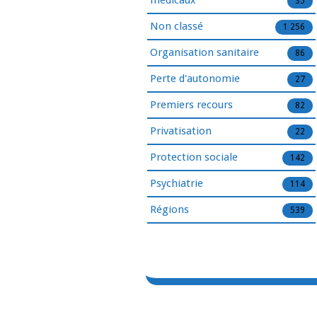
médicaux
35
Non classé
1 256
Organisation sanitaire
86
Perte d'autonomie
27
Premiers recours
82
Privatisation
22
Protection sociale
142
Psychiatrie
114
Régions
539