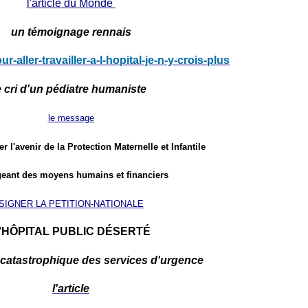
l'article
du Monde
un témoignage rennais
our-aller-travailler-a-l-hopital-je-n-y-crois-plus
e cri d'un pédiatre humaniste
le
message
r l'avenir de la Protection Maternelle et Infantile
geant des moyens humains et financiers
SIGNER
LA PETITION-NATIONALE
'HÔPITAL PUBLIC DÉSERTÉ
n catastrophique des services d'urgence
l'article