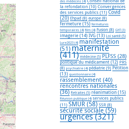
Conseil national de
des médecins
(4)
la refondation
(10)
Convergences
Covid
des services publics
(11)
(20)
Ehpad
(8)
europe
(8)
fermeture
(15)
fermetures
Fusion
(8)
temporaires
(4)
film
(4)
GHT
(3)
imagerie
(14)
IVG
(13)
Loi santé
(5)
manifestation
Lure2023
(4)
maternité
(51)
(411)
PLFSS
(28)
médecine
(5)
politique du médicament
(12)
PRS
Pétition
(8)
pédiatrie
(9)
psychiatrie
(4)
(13)
questionnaire
(4)
rassemblement
(40)
rencontres nationales
(36)
réanimation
(15)
Retraites
(5)
services publics
Réunion publique
(4)
SMUR
(58)
(11)
SSR
(8)
sécurité sociale
(59)
urgences
(321)