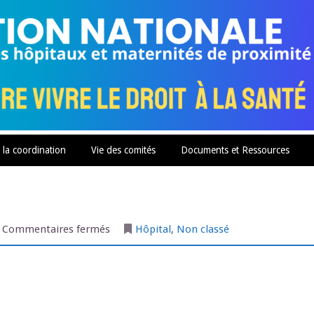
 la coordination
Vie des comités
Documents et Ressources
sur
Commentaires fermés
Hôpital
,
Non classé
Bulletin
Semaines
44-
2021