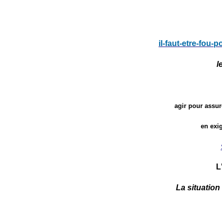
il-faut-etre-fou-p
l
agir pour assure
en exi
L
La situatio