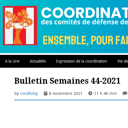
Skip
to
content
A la Une
Actualités
Expression de la coordination
Vie de
Bulletin Semaines 44-2021
by
cncdhmp
8 novembre 2021
11 h 46 min