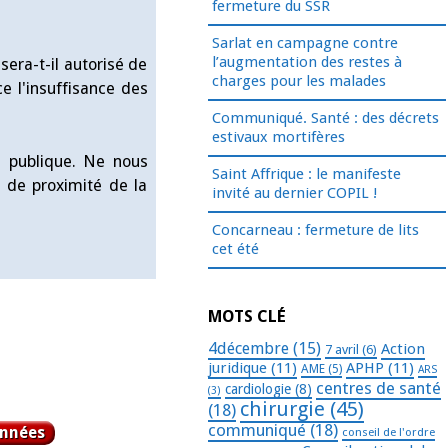
fermeture du SSR
Sarlat en campagne contre
l’augmentation des restes à
era-t-il autorisé de
charges pour les malades
e l'insuffisance des
Communiqué. Santé : des décrets
estivaux mortifères
é publique. Ne nous
Saint Affrique : le manifeste
s de proximité de la
invité au dernier COPIL !
Concarneau : fermeture de lits
cet été
MOTS CLÉ
4décembre
(15)
Action
7 avril
(6)
juridique
(11)
APHP
(11)
AME
(5)
ARS
centres de santé
cardiologie
(8)
(3)
chirurgie
(45)
(18)
communiqué
(18)
nnées
conseil de l'ordre