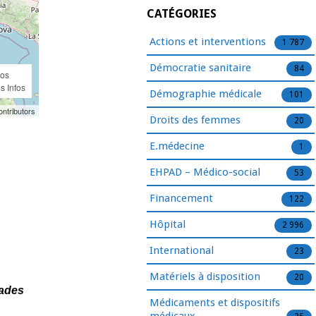
CATÉGORIES
Actions et interventions
1 787
Démocratie sanitaire
84
hos
s Infos
Démographie médicale
101
ntributors
Droits des femmes
20
E.médecine
1
EHPAD – Médico-social
53
Financement
122
Hôpital
2 996
International
23
Matériels à disposition
20
lades
Médicaments et dispositifs