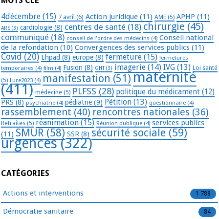
MOTS CLÉ
4décembre
(15)
Action juridique
(11)
APHP
(11)
7 avril
(6)
AME
(5)
chirurgie
(45)
centres de santé
(18)
cardiologie
(8)
ARS
(3)
communiqué
(18)
Conseil national
conseil de l'ordre des médecins
(4)
de la refondation
(10)
Convergences des services publics
(11)
Covid
(20)
fermeture
(15)
Ehpad
(8)
europe
(8)
fermetures
imagerie
(14)
IVG
(13)
Fusion
(8)
temporaires
(4)
film
(4)
Loi santé
GHT
(3)
maternité
manifestation
(51)
(5)
Lure2023
(4)
(411)
PLFSS
(28)
politique du médicament
(12)
médecine
(5)
Pétition
(13)
PRS
(8)
pédiatrie
(9)
psychiatrie
(4)
questionnaire
(4)
rassemblement
(40)
rencontres nationales
(36)
réanimation
(15)
services publics
Retraites
(5)
Réunion publique
(4)
SMUR
(58)
sécurité sociale
(59)
(11)
SSR
(8)
urgences
(322)
CATÉGORIES
Actions et interventions
1 788
Démocratie sanitaire
84