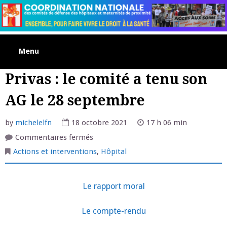
Skip
to
content
Menu
Privas : le comité a tenu son
AG le 28 septembre
by
michelelfn
18 octobre 2021
17 h 06 min
sur
Commentaires fermés
Privas
:
Actions et interventions
,
Hôpital
le
comité
a
tenu
Le rapport moral
son
AG
le
28
Le compte-rendu
septembre