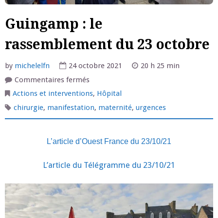
Guingamp : le
rassemblement du 23 octobre
by
michelelfn
24 octobre 2021
20 h 25 min
sur
Commentaires fermés
Guingamp
:
Actions et interventions
,
Hôpital
le
rassemblement
chirurgie
,
manifestation
,
maternité
,
urgences
du
23
octobre
L’article d’Ouest France du 23/10/21
L’article du Télégramme du 23/10/21