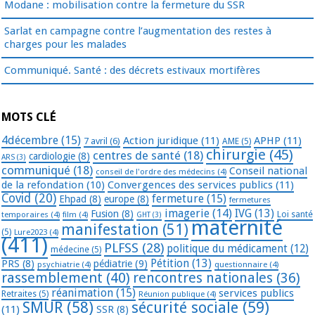
Modane : mobilisation contre la fermeture du SSR
Sarlat en campagne contre l’augmentation des restes à
charges pour les malades
Communiqué. Santé : des décrets estivaux mortifères
MOTS CLÉ
4décembre
(15)
Action juridique
(11)
APHP
(11)
7 avril
(6)
AME
(5)
chirurgie
(45)
centres de santé
(18)
cardiologie
(8)
ARS
(3)
communiqué
(18)
Conseil national
conseil de l'ordre des médecins
(4)
de la refondation
(10)
Convergences des services publics
(11)
Covid
(20)
fermeture
(15)
Ehpad
(8)
europe
(8)
fermetures
imagerie
(14)
IVG
(13)
Fusion
(8)
temporaires
(4)
film
(4)
Loi santé
GHT
(3)
maternité
manifestation
(51)
(5)
Lure2023
(4)
(411)
PLFSS
(28)
politique du médicament
(12)
médecine
(5)
Pétition
(13)
PRS
(8)
pédiatrie
(9)
psychiatrie
(4)
questionnaire
(4)
rassemblement
(40)
rencontres nationales
(36)
réanimation
(15)
services publics
Retraites
(5)
Réunion publique
(4)
SMUR
(58)
sécurité sociale
(59)
(11)
SSR
(8)