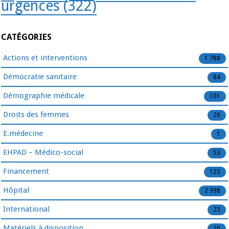
urgences
(322)
CATÉGORIES
Actions et interventions
1 788
Démocratie sanitaire
84
Démographie médicale
101
Droits des femmes
20
E.médecine
1
EHPAD – Médico-social
53
Financement
122
Hôpital
2 998
International
23
Matériels à disposition
20