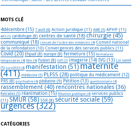
MOTS CLÉ
4décembre
(15)
Action juridique
(11)
APHP
(11)
7 avril
(6)
AME
(5)
chirurgie
(45)
centres de santé
(18)
cardiologie
(8)
ARS
(3)
communiqué
(18)
Conseil national
conseil de l'ordre des médecins
(4)
de la refondation
(10)
Convergences des services publics
(11)
Covid
(20)
fermeture
(15)
Ehpad
(8)
europe
(8)
fermetures
imagerie
(14)
IVG
(13)
Fusion
(8)
temporaires
(4)
film
(4)
Loi santé
GHT
(3)
maternité
manifestation
(51)
(5)
Lure2023
(4)
(411)
PLFSS
(28)
politique du médicament
(12)
médecine
(5)
Pétition
(13)
PRS
(8)
pédiatrie
(9)
psychiatrie
(4)
questionnaire
(4)
rassemblement
(40)
rencontres nationales
(36)
réanimation
(15)
services publics
Retraites
(5)
Réunion publique
(4)
SMUR
(58)
sécurité sociale
(59)
(11)
SSR
(8)
urgences
(322)
CATÉGORIES