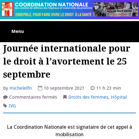
Skip
to
content
Menu
Journée internationale pour
le droit à l’avortement le 25
septembre
by
michelelfn
10 septembre 2021
11 h 23 min
sur
Commentaires fermés
Droits des femmes
,
Hôpital
Journée
internationale
IVG
pour
le
droit
à
La Coordination Nationale est signataire de cet appel à
l’avortement
le
mobilisation
25