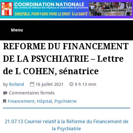
Skip
to
content
Menu
REFORME DU FINANCEMENT
DE LA PSYCHIATRIE – Lettre
de L COHEN, sénatrice
by
Rolland
16 juillet 2021
9 h 13 min
sur
Commentaires fermés
REFORME
DU
Financement
,
Hôpital
,
Psychiatrie
FINANCEMENT
DE
LA
PSYCHIATRIE
21.07.13 Courrier relatif à la Réforme du Financement de
–
Lettre
la Psychiatrie
de