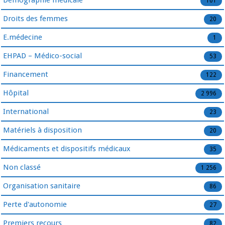
Démographie médicale
101
Droits des femmes
20
E.médecine
1
EHPAD – Médico-social
53
Financement
122
Hôpital
2 996
International
23
Matériels à disposition
20
Médicaments et dispositifs médicaux
35
Non classé
1 256
Organisation sanitaire
86
Perte d'autonomie
27
Premiers recours
82