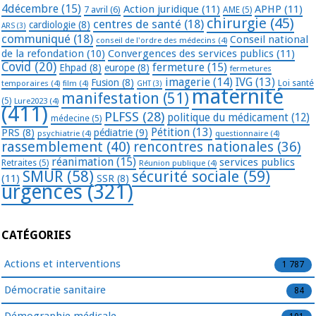
4décembre
(15)
Action juridique
(11)
APHP
(11)
7 avril
(6)
AME
(5)
chirurgie
(45)
centres de santé
(18)
cardiologie
(8)
ARS
(3)
communiqué
(18)
Conseil national
conseil de l'ordre des médecins
(4)
de la refondation
(10)
Convergences des services publics
(11)
Covid
(20)
fermeture
(15)
Ehpad
(8)
europe
(8)
fermetures
imagerie
(14)
IVG
(13)
Fusion
(8)
temporaires
(4)
film
(4)
Loi santé
GHT
(3)
maternité
manifestation
(51)
(5)
Lure2023
(4)
(411)
PLFSS
(28)
politique du médicament
(12)
médecine
(5)
Pétition
(13)
PRS
(8)
pédiatrie
(9)
psychiatrie
(4)
questionnaire
(4)
rassemblement
(40)
rencontres nationales
(36)
réanimation
(15)
services publics
Retraites
(5)
Réunion publique
(4)
SMUR
(58)
sécurité sociale
(59)
(11)
SSR
(8)
urgences
(321)
CATÉGORIES
Actions et interventions
1 787
Démocratie sanitaire
84