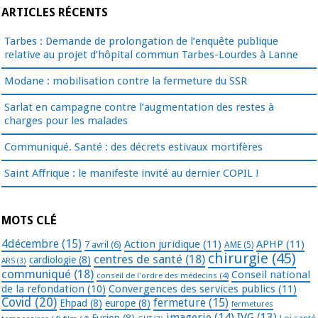
ARTICLES RÉCENTS
Tarbes : Demande de prolongation de l’enquête publique
relative au projet d’hôpital commun Tarbes-Lourdes à Lanne
Modane : mobilisation contre la fermeture du SSR
Sarlat en campagne contre l’augmentation des restes à
charges pour les malades
Communiqué. Santé : des décrets estivaux mortifères
Saint Affrique : le manifeste invité au dernier COPIL !
MOTS CLÉ
4décembre
(15)
Action juridique
(11)
APHP
(11)
7 avril
(6)
AME
(5)
chirurgie
(45)
centres de santé
(18)
cardiologie
(8)
ARS
(3)
communiqué
(18)
Conseil national
conseil de l'ordre des médecins
(4)
de la refondation
(10)
Convergences des services publics
(11)
Covid
(20)
fermeture
(15)
Ehpad
(8)
europe
(8)
fermetures
imagerie
(14)
IVG
(13)