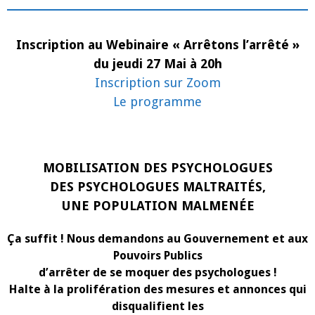
Mai
+
Mobilisation
des
psychologues
Inscription au Webinaire « Arrêtons l’arrêté »
le
jeudi
du jeudi 27 Mai à 20h
10
Juin
Inscription sur Zoom
à
Le programme
13h30
à
Toulouse
devant
la
Préfecture
MOBILISATION DES PSYCHOLOGUES
DES PSYCHOLOGUES MALTRAITÉS,
UNE POPULATION MALMENÉE
Ça suffit ! Nous demandons au Gouvernement et aux
Pouvoirs Publics
d’arrêter de se moquer des psychologues !
Halte à la prolifération des mesures et annonces qui
disqualifient les