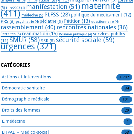
Fusion
(8)
temporaires
(4)
film
(4)
Loi santé
GHT
(3)
maternité
manifestation
(51)
(5)
Lure2023
(4)
(411)
PLFSS
(28)
politique du médicament
(12)
médecine
(5)
Pétition
(13)
PRS
(8)
pédiatrie
(9)
psychiatrie
(4)
questionnaire
(4)
rassemblement
(40)
rencontres nationales
(36)
réanimation
(15)
services publics
Retraites
(5)
Réunion publique
(4)
SMUR
(58)
sécurité sociale
(59)
(11)
SSR
(8)
urgences
(321)
CATÉGORIES
Actions et interventions
1 787
Démocratie sanitaire
84
Démographie médicale
101
Droits des femmes
20
E.médecine
1
EHPAD – Médico-social
53