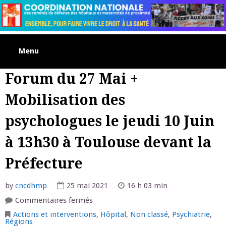
Skip
to
content
Menu
Forum du 27 Mai +
Mobilisation des
psychologues le jeudi 10 Juin
à 13h30 à Toulouse devant la
Préfecture
by
cncdhmp
25 mai 2021
16 h 03 min
sur
Commentaires fermés
Forum
du
Actions et interventions
,
Hôpital
,
Non classé
,
Psychiatrie
,
27
Régions