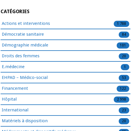
CATÉGORIES
Actions et interventions
1 788
Démocratie sanitaire
84
Démographie médicale
101
Droits des femmes
20
E.médecine
1
EHPAD – Médico-social
53
Financement
122
Hôpital
2 998
International
23
Matériels à disposition
20