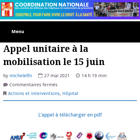
Skip
to
content
Menu
Appel unitaire à la
mobilisation le 15 juin
by
michelelfn
27 mai 2021
14 h 19 min
sur
Commentaires fermés
Appel
unitaire
Actions et interventions
,
Hôpital
à
la
mobilisation
le
L’appel à télécharger en pdf
15
juin