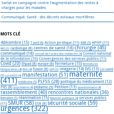
Sarlat en campagne contre l’augmentation des restes à
charges pour les malades
Communiqué. Santé : des décrets estivaux mortifères
MOTS CLÉ
4décembre
(15)
Action juridique
(11)
APHP
(11)
7 avril
(6)
AME
(5)
chirurgie
(45)
centres de santé
(18)
cardiologie
(8)
ARS
(3)
communiqué
(18)
Conseil national
conseil de l'ordre des médecins
(4)
de la refondation
(10)
Convergences des services publics
(11)
Covid
(20)
fermeture
(15)
Ehpad
(8)
europe
(8)
fermetures
imagerie
(14)
IVG
(13)
Fusion
(8)
temporaires
(4)
film
(4)
Loi santé
GHT
(3)
maternité
manifestation
(51)
(5)
Lure2023
(4)
(411)
PLFSS
(28)
politique du médicament
(12)
médecine
(5)
Pétition
(13)
PRS
(8)
pédiatrie
(9)
psychiatrie
(4)
questionnaire
(4)
rassemblement
(40)
rencontres nationales
(36)
réanimation
(15)
services publics
Retraites
(5)
Réunion publique
(4)
SMUR
(58)
sécurité sociale
(59)
(11)
SSR
(8)
urgences
(322)